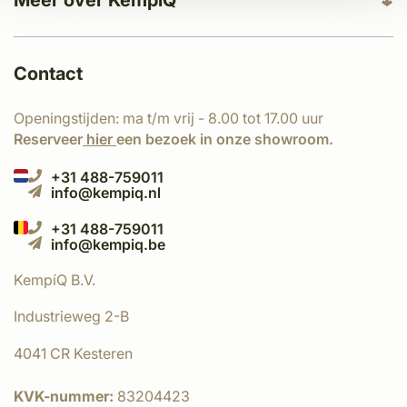
Meer over KempíQ
Contact
Openingstijden: ma t/m vrij - 8.00 tot 17.00 uur
Reserveer
hier
een bezoek in onze showroom.
+31 488-759011
info@kempiq.nl
+31 488-759011
info@kempiq.be
KempíQ B.V.
Industrieweg 2-B
4041 CR Kesteren
KVK-nummer:
83204423