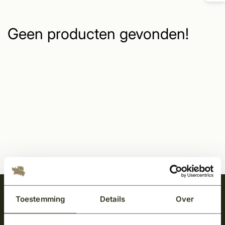
Geen producten gevonden!
Meld je aan en ontvang het laatste nieuws
Toestemming
Details
Over
over onze kempische bouwstijl!