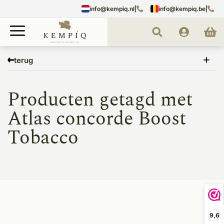
info@kempiq.nl
|
info@kempiq.be
|
Home
Tags
Atlas concorde Boost Tobacco
terug
Producten getagd met
Atlas concorde Boost
Tobacco
9,6