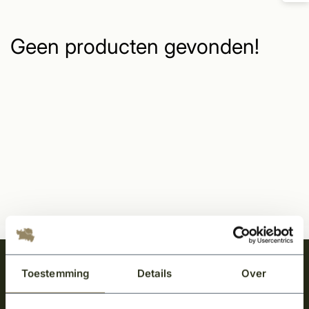
Geen producten gevonden!
Meld je aan en ontvang het laatste nieuws
Toestemming
Details
Over
over onze kempische bouwstijl!