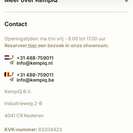
Meer over KempíQ
Contact
Openingstijden: ma t/m vrij - 8.00 tot 17.00 uur
Reserveer
hier
een bezoek in onze showroom.
+31 488-759011
info@kempiq.nl
+31 488-759011
info@kempiq.be
KempíQ B.V.
Industrieweg 2-B
4041 CR Kesteren
KVK-nummer:
83204423