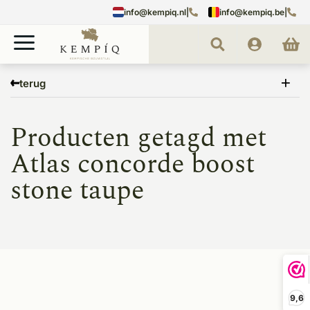
info@kempiq.nl
|
info@kempiq.be
|
Home
Tags
Atlas concorde boost stone taupe
terug
Producten getagd met
Atlas concorde boost
stone taupe
9,6