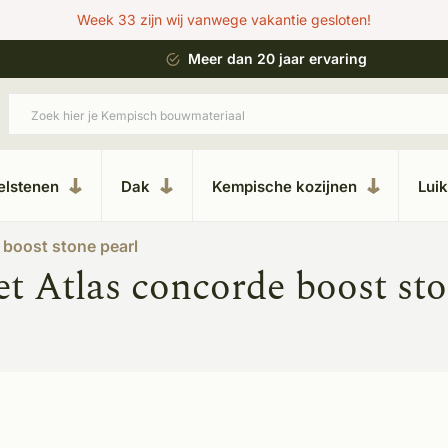
Week 33 zijn wij vanwege vakantie gesloten!
ing
Uitgebreide showroom in Kesteren
elstenen
Dak
Kempische kozijnen
Lui
 boost stone pearl
t Atlas concorde boost sto