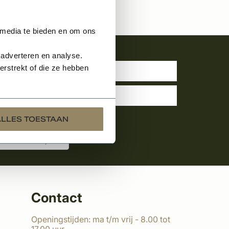
 media te bieden en om ons
uwsbrief
 adverteren en analyse.
rstrekt of die ze hebben
ALLES TOESTAAN
Contact
Openingstijden: ma t/m vrij - 8.00 tot