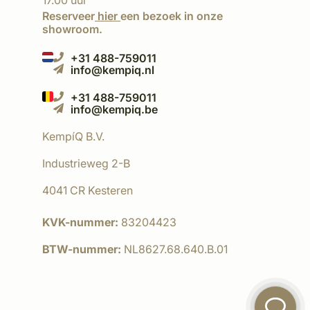
17.00 uur
Reserveer
hier
een bezoek in onze
showroom.
+31 488-759011
info@kempiq.nl
+31 488-759011
info@kempiq.be
KempíQ B.V.
Industrieweg 2-B
4041 CR Kesteren
KVK-nummer:
83204423
BTW-nummer:
NL8627.68.640.B.01