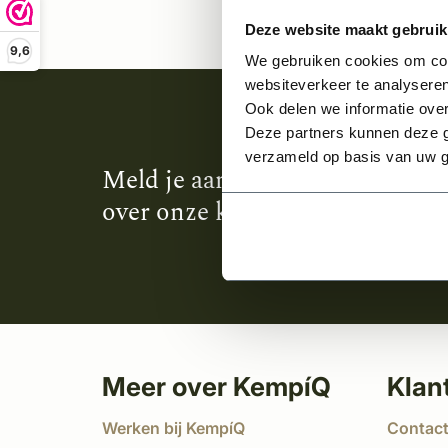
Deze website maakt gebruik
9,6
We gebruiken cookies om cont
websiteverkeer te analyseren
Ook delen we informatie over
Deze partners kunnen deze g
verzameld op basis van uw g
Meld je aan en ontvang het laa
over onze kempische bouwstijl
Meer over KempíQ
Klan
Werken bij KempíQ
Contac