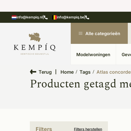
en in kempische bouwstijl
Meer dan 20 jaar ervar
info@kempiq.nl
|
info@kempiq.be
|
Alle categorieën
Modelwoningen
Gev
Terug
Home
Tags
Atlas concorde
Producten getagd me
Filters
Filters herstellen