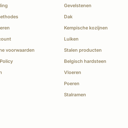
ding
Gevelstenen
methodes
Dak
eren
Kempische kozijnen
count
Luiken
ne voorwaarden
Stalen producten
Policy
Belgisch hardsteen
n
Vloeren
Poeren
Stalramen