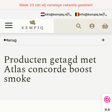
Week 33 zijn wij vanwege vakantie gesloten!
info@kempiq.nl
|
info@kempiq.be
|
Home
Tags
Atlas concorde boost smoke
terug
Producten getagd met
Atlas concorde boost
smoke
9,6