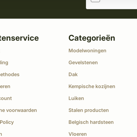
tenservice
Categorieën
t
Modelwoningen
ding
Gevelstenen
methodes
Dak
eren
Kempische kozijnen
count
Luiken
ne voorwaarden
Stalen producten
Policy
Belgisch hardsteen
n
Vloeren