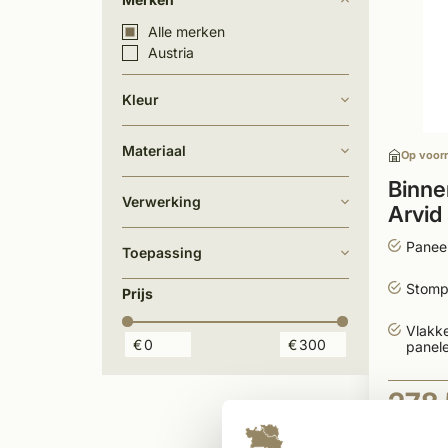
Alle merken
Austria
Kleur
Materiaal
Op voor
Binne
Verwerking
Arvid
gegr
Panee
Toepassing
Stomp
Prijs
Vlakk
€
€
panel
278
Per stuk