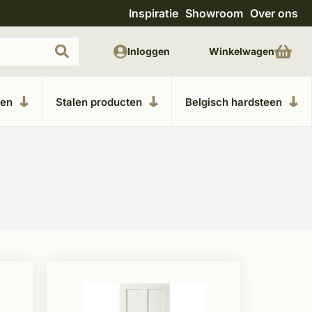
Inspiratie
Showroom
Over ons
Uitgebreide showroom in Kesteren
Unieke m
Inloggen
Winkelwagen
ken
Stalen producten
Belgisch hardsteen