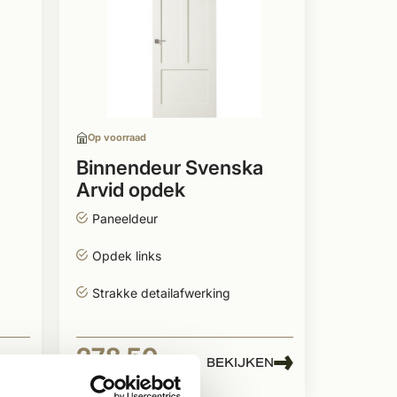
Op voorraad
Binnendeur Svenska
Arvid opdek
linksdraaiend
Paneeldeur
Opdek links
Strakke detailafwerking
278,50
EN
BEKIJKEN
Per stuk