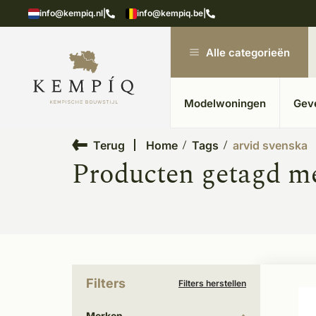
showroom in Kesteren
Unieke materialen in kempische
info@kempiq.nl
|
info@kempiq.be
|
Alle categorieën
Modelwoningen
Gev
Terug
Home
Tags
arvid svenska
Producten getagd me
Filters
Filters herstellen
Merken