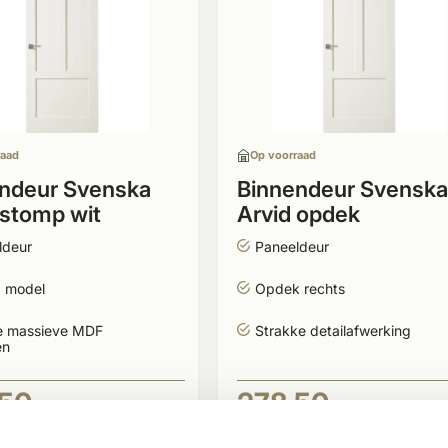
raad
Op voorraad
ndeur Svenska
Binnendeur Svenska
 stomp wit
Arvid opdek
ond
rechtsdraaiend
ldeur
Paneeldeur
 model
Opdek rechts
e massieve MDF
Strakke detailafwerking
en
,50
278,50
BEKIJKEN
BEKIJK
Per stuk