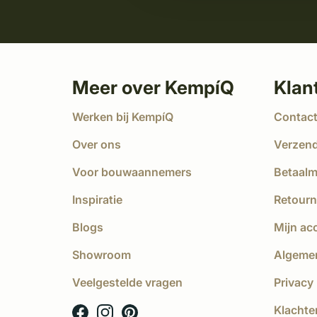
Meer over KempíQ
Klan
Werken bij KempíQ
Contac
Over ons
Verzen
Voor bouwaannemers
Betaal
Inspiratie
Retourn
Blogs
Mijn ac
Showroom
Algeme
Veelgestelde vragen
Privacy 
Klachte