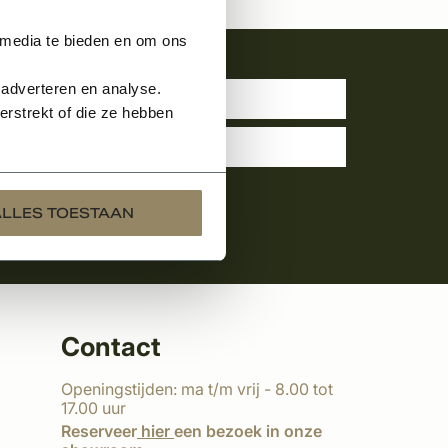
 media te bieden en om ons
uwsbrief
 adverteren en analyse.
rstrekt of die ze hebben
ALLES TOESTAAN
Contact
Openingstijden: ma t/m vrij - 8.00 tot
17.00 uur
Reserveer
hier
een bezoek in onze