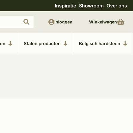
Inspiratie
Showroom
Over ons
Uitgebreide showroom in Kesteren
Unieke m
Inloggen
Winkelwagen
ken
Stalen producten
Belgisch hardsteen