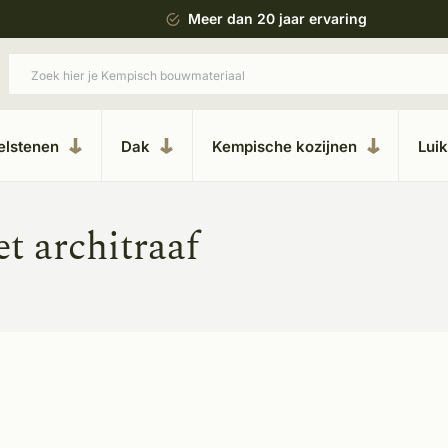
 bouwstijl
Meer dan 20 jaar ervaring
elstenen
Dak
Kempische kozijnen
Lui
t architraaf