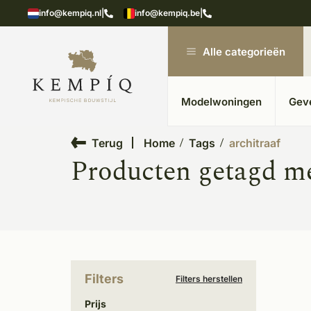
showroom in Kesteren
Unieke materialen in kempische
info@kempiq.nl
|
info@kempiq.be
|
Alle categorieën
Modelwoningen
Gev
Terug
Home
Tags
architraaf
Producten getagd me
Filters
Filters herstellen
Prijs