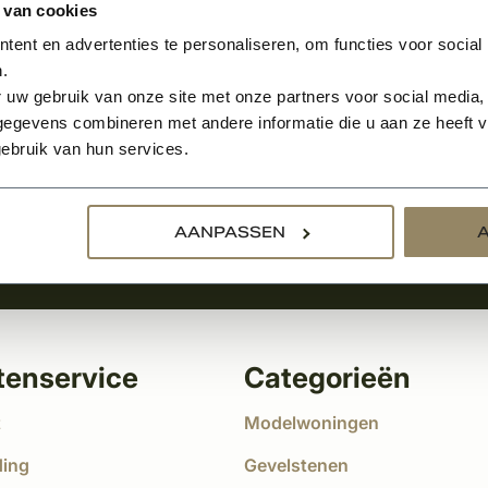
 van cookies
ent en advertenties te personaliseren, om functies voor social
.
Aanmelden voor de nie
 uw gebruik van onze site met onze partners voor social media,
egevens combineren met andere informatie die u aan ze heeft ve
tste nieuws
ebruik van hun services.
!
AANPASSEN
tenservice
Categorieën
t
Modelwoningen
ding
Gevelstenen