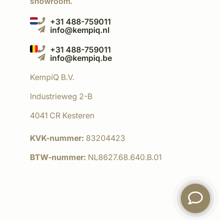
showroom.
+31 488-759011
info@kempiq.nl
+31 488-759011
info@kempiq.be
KempíQ B.V.
Industrieweg 2-B
4041 CR Kesteren
KVK-nummer:
83204423
BTW-nummer:
NL8627.68.640.B.01