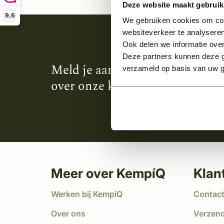
Deze website maakt gebruik
9,6
We gebruiken cookies om cont
websiteverkeer te analyseren
Ook delen we informatie over
Deze partners kunnen deze g
Meld je aan en ontvang het laa
verzameld op basis van uw g
over onze kempische bouwstijl
Meer over KempíQ
Klan
Werken bij KempíQ
Contac
Over ons
Verzen