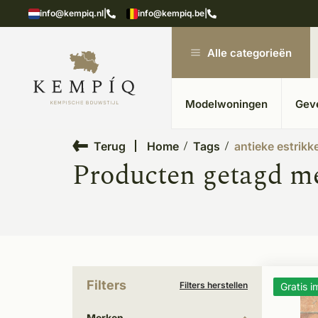
showroom in Kesteren
Unieke materialen in kempische
info@kempiq.nl
|
info@kempiq.be
|
Alle categorieën
Modelwoningen
Gev
Terug
Home
Tags
antieke estrikk
Producten getagd me
Filters
Filters herstellen
Gratis 
Merken