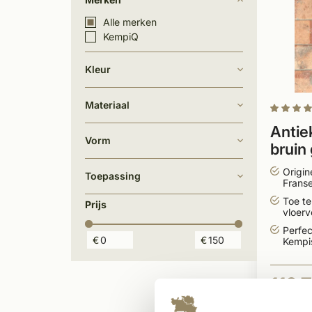
Alle merken
KempiQ
Kleur
Materiaal
Antie
Vorm
bruin
16x16
Origin
Toepassing
Franse
Toe t
Prijs
vloer
Perfec
€
€
Kempis
119,