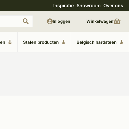
Inspiratie
Showroom
Over ons
Uitgebreide showroom in Kesteren
Unieke m
Inloggen
Winkelwagen
ken
Stalen producten
Belgisch hardsteen