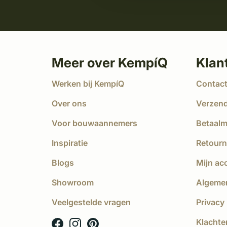
Meer over KempíQ
Klan
Werken bij KempíQ
Contac
Over ons
Verzen
Voor bouwaannemers
Betaal
Inspiratie
Retourn
Blogs
Mijn ac
Showroom
Algeme
Veelgestelde vragen
Privacy 
Klachte