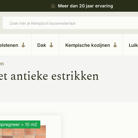
 bouwstijl
Meer dan 20 jaar ervaring
elstenen
Dak
Kempische kozijnen
Lui
en
t antieke estrikken
impregneer > 10 m2