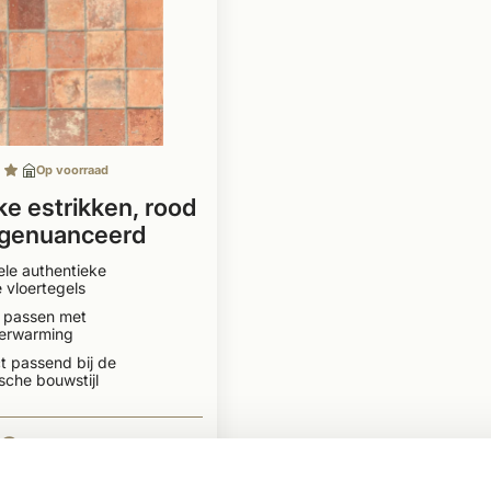
Op voorraad
ke estrikken, rood
 genuanceerd
 / 20x20 cm
ele authentieke
 vloertegels
e passen met
verwarming
t passend bij de
che bouwstijl
79
BEKIJKEN
2
Per m