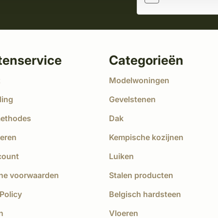
tenservice
Categorieën
t
Modelwoningen
ding
Gevelstenen
methodes
Dak
eren
Kempische kozijnen
count
Luiken
ne voorwaarden
Stalen producten
Policy
Belgisch hardsteen
n
Vloeren