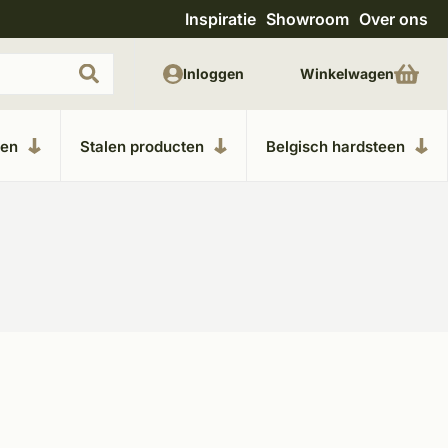
Inspiratie
Showroom
Over ons
Uitgebreide showroom in Kesteren
Unieke m
Inloggen
Winkelwagen
ken
Stalen producten
Belgisch hardsteen