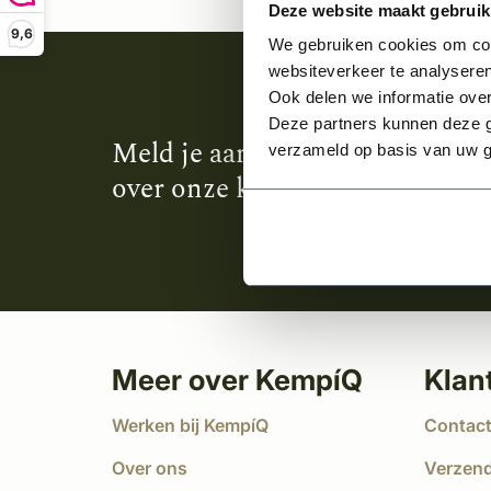
Deze website maakt gebruik
9,6
We gebruiken cookies om cont
websiteverkeer te analyseren
Ook delen we informatie over
Deze partners kunnen deze g
Meld je aan en ontvang het laa
verzameld op basis van uw g
over onze kempische bouwstijl
Meer over KempíQ
Klan
Werken bij KempíQ
Contac
Over ons
Verzen