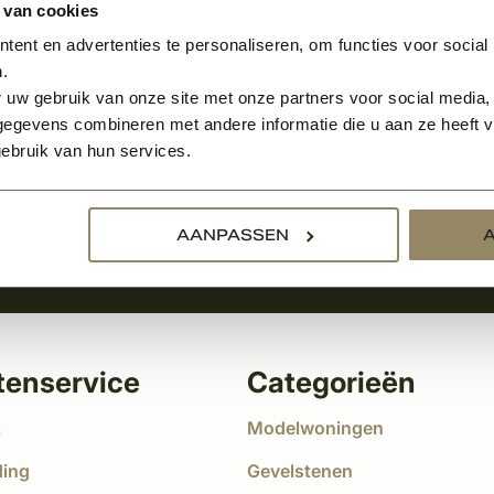
 van cookies
ent en advertenties te personaliseren, om functies voor social
.
Aanmelden voor de nie
 uw gebruik van onze site met onze partners voor social media,
egevens combineren met andere informatie die u aan ze heeft ve
tste nieuws
ebruik van hun services.
!
AANPASSEN
tenservice
Categorieën
t
Modelwoningen
ding
Gevelstenen