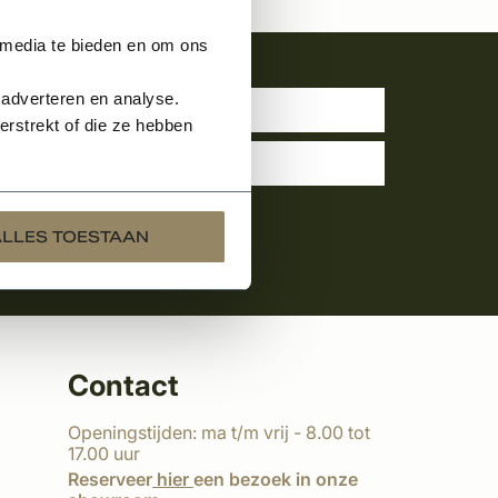
 media te bieden en om ons
uwsbrief
 adverteren en analyse.
rstrekt of die ze hebben
ALLES TOESTAAN
Contact
Openingstijden: ma t/m vrij - 8.00 tot
17.00 uur
Reserveer
hier
een bezoek in onze