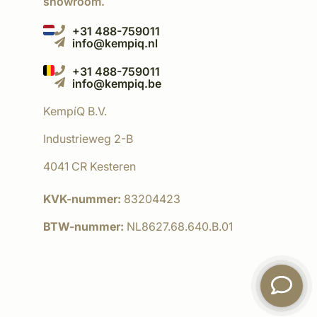
showroom.
+31 488-759011
info@kempiq.nl
+31 488-759011
info@kempiq.be
KempíQ B.V.
Industrieweg 2-B
4041 CR Kesteren
KVK-nummer:
83204423
BTW-nummer:
NL8627.68.640.B.01