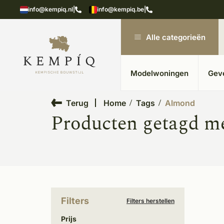
showroom in Kesteren
Unieke materialen in kempische
info@kempiq.nl
|
info@kempiq.be
|
Alle categorieën
Modelwoningen
Gev
Terug
Home
Tags
Almond
Producten getagd m
Filters
Filters herstellen
Prijs