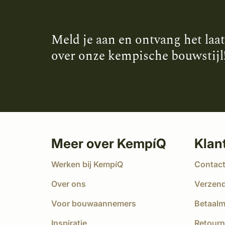
Meld je aan en ontvang het laa
over onze kempische bouwstijl
Meer over KempíQ
Klan
Werken bij KempíQ
Contac
Over ons
Verzen
Voor bouwaannemers
Betaal
Inspiratie
Retourn