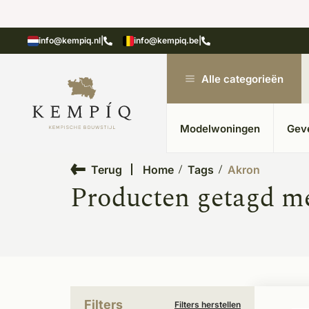
showroom in Kesteren
Unieke materialen in kempische
info@kempiq.nl
|
info@kempiq.be
|
Alle categorieën
Modelwoningen
Gev
Terug
Home
Tags
Akron
Producten getagd m
Filters
Filters herstellen