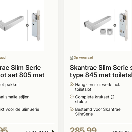
raad
Op voorraad
rae Slim Serie
Skantrae Slim Serie 
lot set 805 mat
type 845 met toilets
om
lot pakket
Hang- en sluitwerk incl.
toiletslot
al smalle stijlen
Complete krukset (2
stuks)
kt voor de SlimSerie
Bestemd voor Skantrae
SlimSerie
95
285,99