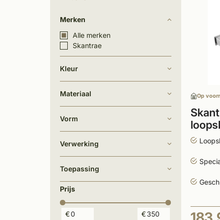
Merken
Alle merken
Skantrae
Kleur
Materiaal
Op voor
Skant
Vorm
loops
Chro
Loops
Verwerking
Specia
Toepassing
Geschi
Prijs
183,
€
€