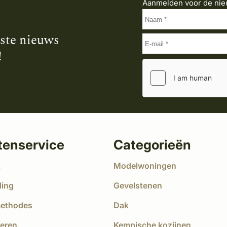
Aanmelden voor de nie
tste nieuws
!
tenservice
Categorieën
t
Modelwoningen
ding
Gevelstenen
methodes
Dak
eren
Kempische kozijnen