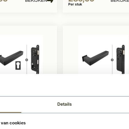
BEKIJKEN
BEKIJK
Per stuk
raad
Op voorraad
rae Slim Serie
Skantrae Slim Serie
Details
erslot set 826
loopslot set 806 zwa
erslot pakket
Loopslot pakket
 van cookies