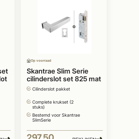
Op voorraad
set
Skantrae Slim Serie
lot
cilinderslot set 825 mat
chroom
Cilinderslot pakket
Complete krukset (2
stuks)
Bestemd voor Skantrae
SlimSerie
297,50