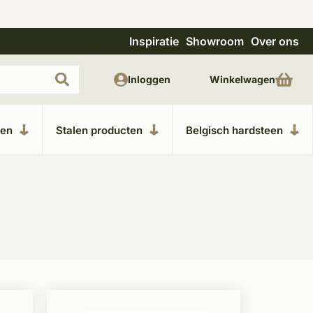
Inspiratie
Showroom
Over ons
Uitgebreide showroom in Kesteren
Unieke m
Inloggen
Winkelwagen
ken
Stalen producten
Belgisch hardsteen