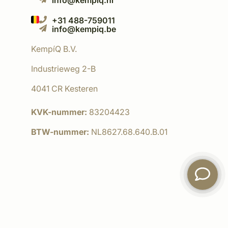
info@kempiq.nl
+31 488-759011
info@kempiq.be
KempíQ B.V.
Industrieweg 2-B
4041 CR Kesteren
KVK-nummer:
83204423
BTW-nummer:
NL8627.68.640.B.01