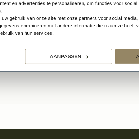
ete krukset (2
Speciaal smalle stijlen
ent en advertenties te personaliseren, om functies voor social
.
md voor Skantrae
Geschikt voor de SlimSerie
 uw gebruik van onze site met onze partners voor social media,
rie
egevens combineren met andere informatie die u aan ze heeft ve
ebruik van hun services.
99
197,50
BEKIJKEN
BEKIJK
Per stuk
AANPASSEN