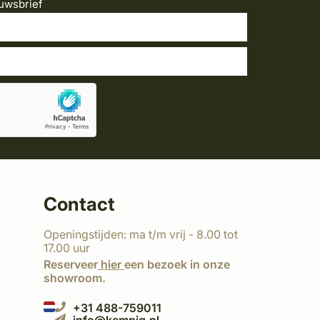
uwsbrief
Contact
Openingstijden: ma t/m vrij - 8.00 tot
17.00 uur
Reserveer
hier
een bezoek in onze
showroom.
+31 488-759011