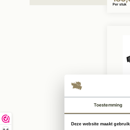
Per stuk
Op voor
Skant
Toestemming
cilind
zwart
Cilind
Deze website maakt gebruik
9,6