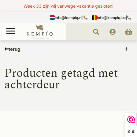
Week 33 zijn wij vanwege vakantie gesloten!
info@kempiq.nl
|
info@kempiq.be
|
Home
Tags
achterdeur
terug
Producten getagd met
achterdeur
9,6