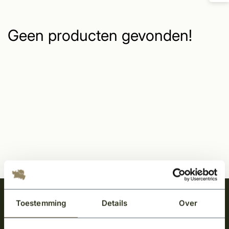
Geen producten gevonden!
Meld je aan en ontvang het laatste nieuws
Toestemming
Details
Over
over onze kempische bouwstijl!