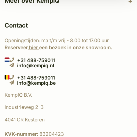
Meer over KempíQ
Contact
Openingstijden: ma t/m vrij - 8.00 tot 17.00 uur
Reserveer
hier
een bezoek in onze showroom.
+31 488-759011
info@kempiq.nl
+31 488-759011
info@kempiq.be
KempíQ B.V.
Industrieweg 2-B
4041 CR Kesteren
KVK-nummer:
83204423