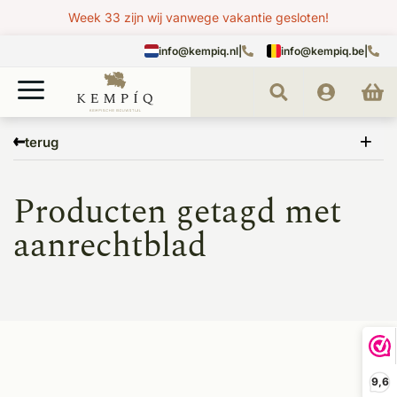
Week 33 zijn wij vanwege vakantie gesloten!
info@kempiq.nl
|
info@kempiq.be
|
Home
Tags
aanrechtblad
terug
Producten getagd met
aanrechtblad
9,6