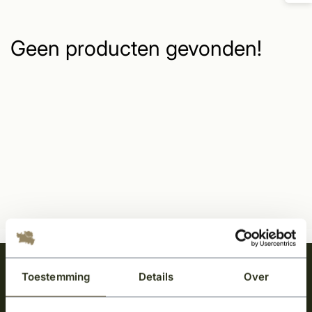
Geen producten gevonden!
Meld je aan en ontvang het laatste nieuws
Toestemming
Details
Over
over onze kempische bouwstijl!