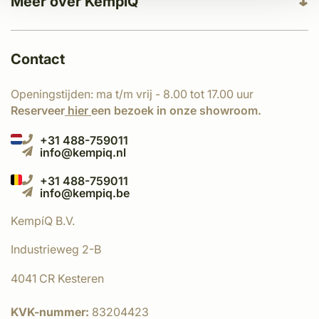
Meer over KempíQ
Contact
Openingstijden: ma t/m vrij - 8.00 tot 17.00 uur
Reserveer
hier
een bezoek in onze showroom.
+31 488-759011
info@kempiq.nl
+31 488-759011
info@kempiq.be
KempíQ B.V.
Industrieweg 2-B
4041 CR Kesteren
KVK-nummer:
83204423