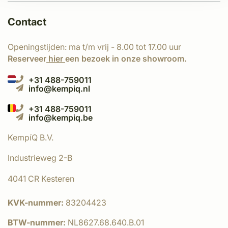
Contact
Openingstijden: ma t/m vrij - 8.00 tot 17.00 uur
Reserveer
hier
een bezoek in onze showroom.
+31 488-759011
info@kempiq.nl
+31 488-759011
info@kempiq.be
KempíQ B.V.
Industrieweg 2-B
4041 CR Kesteren
KVK-nummer:
83204423
BTW-nummer:
NL8627.68.640.B.01