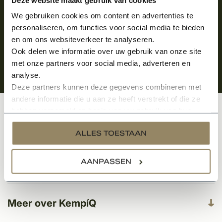
We gebruiken cookies om content en advertenties te
personaliseren, om functies voor social media te bieden
en om ons websiteverkeer te analyseren.
Ook delen we informatie over uw gebruik van onze site
met onze partners voor social media, adverteren en
analyse.
Deze partners kunnen deze gegevens combineren met
andere informatie die u aan ze heeft verstrekt of die ze
hebben verzameld op basis van uw gebruik van hun
Klantenservice
services.
ALLES TOESTAAN
AANPASSEN
Categorieën
Meer over KempíQ