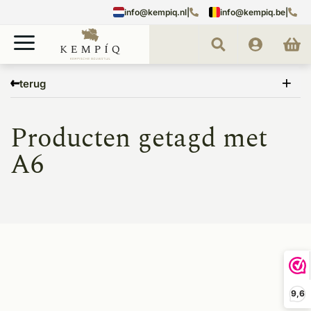
info@kempiq.nl
|
info@kempiq.be
|
Home
Tags
A6
terug
Producten getagd met
A6
9,6