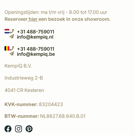
Openingstijden: ma t/m vrij - 8.00 tot 17.00 uur
Reserveer
hier
een bezoek in onze showroom.
+31 488-759011
info@kempiq.nl
+31 488-759011
info@kempiq.be
KempíQ B.V.
Industrieweg 2-B
4041 CR Kesteren
KVK-nummer:
83204423
BTW-nummer:
NL8627.68.640.B.01