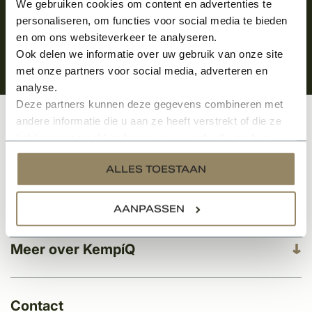
We gebruiken cookies om content en advertenties te
personaliseren, om functies voor social media te bieden
en om ons websiteverkeer te analyseren.
Ook delen we informatie over uw gebruik van onze site
met onze partners voor social media, adverteren en
analyse.
Deze partners kunnen deze gegevens combineren met
andere informatie die u aan ze heeft verstrekt of die ze
Klantenservice
hebben verzameld op basis van uw gebruik van hun
services.
ALLES TOESTAAN
Categorieën
AANPASSEN
Meer over KempíQ
Contact