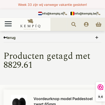
Week 33 zijn wij vanwege vakantie gesloten!
info@kempiq.nl
|
info@kempiq.be
|
Home
Tags
8829.61
terug
Producten getagd met
8829.61
9,6
Voordeurknop model Paddestoel
zwart 65mm