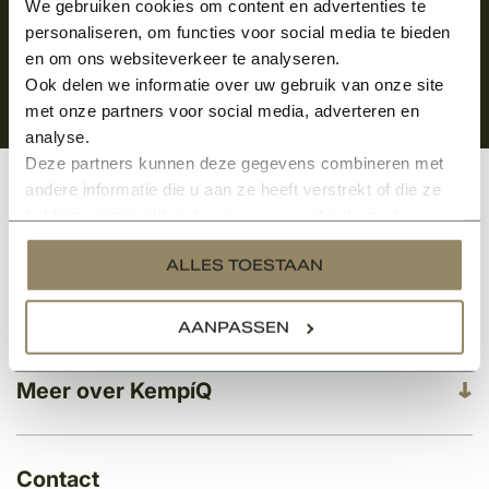
We gebruiken cookies om content en advertenties te
personaliseren, om functies voor social media te bieden
en om ons websiteverkeer te analyseren.
Ook delen we informatie over uw gebruik van onze site
met onze partners voor social media, adverteren en
analyse.
Deze partners kunnen deze gegevens combineren met
andere informatie die u aan ze heeft verstrekt of die ze
Klantenservice
hebben verzameld op basis van uw gebruik van hun
services.
ALLES TOESTAAN
Categorieën
AANPASSEN
Meer over KempíQ
Contact