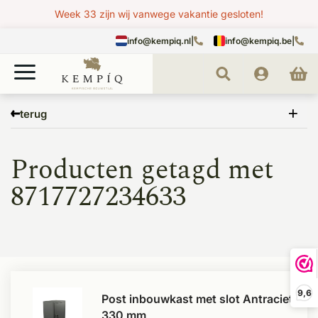
Week 33 zijn wij vanwege vakantie gesloten!
info@kempiq.nl
|
info@kempiq.be
|
Home
Tags
8717727234633
terug
Producten getagd met
8717727234633
9,6
Post inbouwkast met slot Antraciet
330 mm