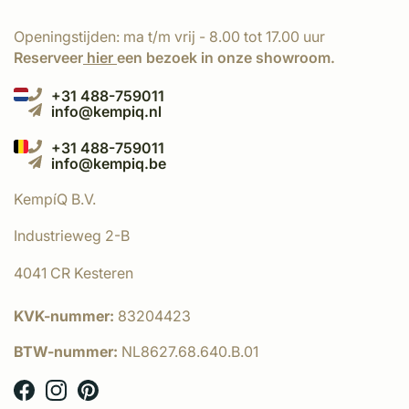
Openingstijden: ma t/m vrij - 8.00 tot 17.00 uur
Reserveer
hier
een bezoek in onze showroom.
+31 488-759011
info@kempiq.nl
+31 488-759011
info@kempiq.be
KempíQ B.V.
Industrieweg 2-B
4041 CR Kesteren
KVK-nummer:
83204423
BTW-nummer:
NL8627.68.640.B.01