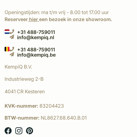
Openingstijden: ma t/m vrij - 8.00 tot 17.00 uur
Reserveer
hier
een bezoek in onze showroom.
+31 488-759011
info@kempiq.nl
+31 488-759011
info@kempiq.be
KempíQ B.V.
Industrieweg 2-B
4041 CR Kesteren
KVK-nummer:
83204423
BTW-nummer:
NL8627.68.640.B.01