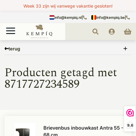
Week 33 zijn wij vanwege vakantie gesloten!
info@kempiq.nl
|
info@kempiq.be
|
Home
Tags
8717727234589
terug
Producten getagd met
8717727234589
9,6
Brievenbus inbouwkast Antra 55 -
68 cm