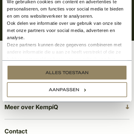
We gebruiken cookies om content en advertenties te
personaliseren, om functies voor social media te bieden
en om ons websiteverkeer te analyseren.
Ook delen we informatie over uw gebruik van onze site
met onze partners voor social media, adverteren en
analyse.
Deze partners kunnen deze gegevens combineren met
andere informatie die u aan ze heeft verstrekt of die ze
Klantenservice
hebben verzameld op basis van uw gebruik van hun
services.
ALLES TOESTAAN
Categorieën
AANPASSEN
Meer over KempíQ
Contact