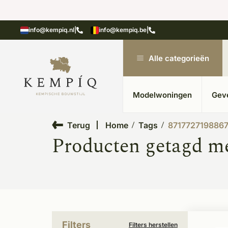
showroom in Kesteren
Unieke materialen in kempische
info@kempiq.nl
|
info@kempiq.be
|
Alle categorieën
Modelwoningen
Gev
Terug
Home
Tags
871772719886
Producten getagd m
Filters
Filters herstellen