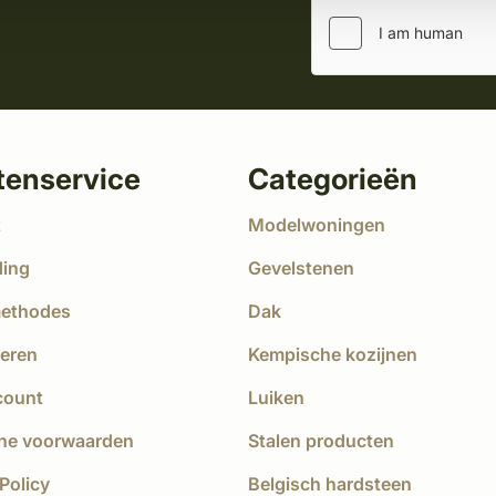
tenservice
Categorieën
t
Modelwoningen
ding
Gevelstenen
methodes
Dak
eren
Kempische kozijnen
count
Luiken
ne voorwaarden
Stalen producten
Policy
Belgisch hardsteen