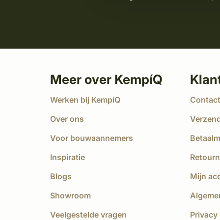
Meer over KempíQ
Klan
Werken bij KempíQ
Contac
Over ons
Verzen
Voor bouwaannemers
Betaal
Inspiratie
Retourn
Blogs
Mijn ac
Showroom
Algeme
Veelgestelde vragen
Privacy 