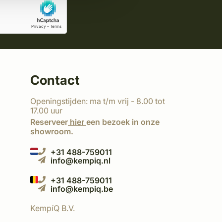
Contact
Openingstijden: ma t/m vrij - 8.00 tot
17.00 uur
Reserveer
hier
een bezoek in onze
showroom.
+31 488-759011
info@kempiq.nl
+31 488-759011
info@kempiq.be
KempíQ B.V.