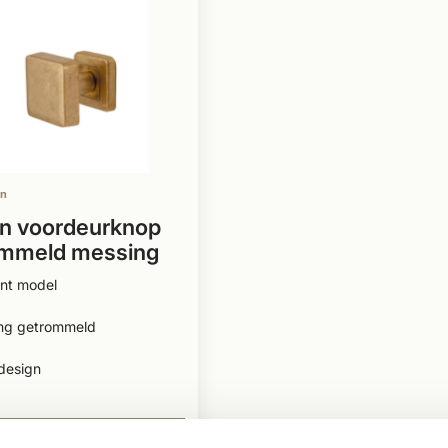
en
n voordeurknop
ommeld messing
ant model
ng getrommeld
design
50
BEKIJKEN