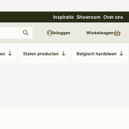
Inspiratie
Showroom
Over ons
Uitgebreide showroom in Kesteren
Unieke m
Inloggen
Winkelwagen
ken
Stalen producten
Belgisch hardsteen