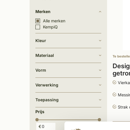
Merken
Alle merken
KempiQ
Kleur
Materiaal
Te bestell
Desig
Vorm
getr
Vierk
Verwerking
Messi
Toepassing
Strak 
Prijs
106,
€
€