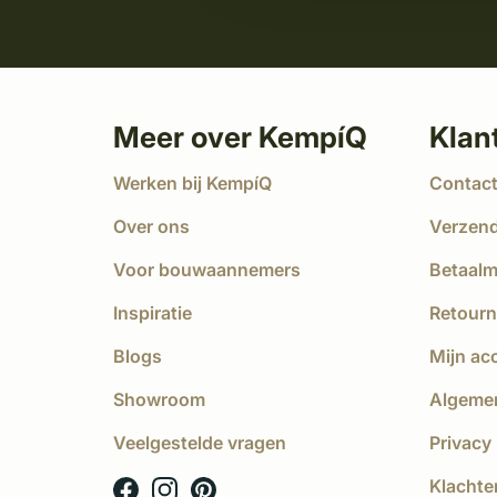
Meer over KempíQ
Klan
Werken bij KempíQ
Contac
Over ons
Verzen
Voor bouwaannemers
Betaal
Inspiratie
Retourn
Blogs
Mijn ac
Showroom
Algeme
Veelgestelde vragen
Privacy 
Klachte