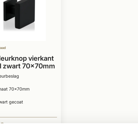
raad
eurknop vierkant
l zwart 70x70mm
eurbeslag
maat 70x70mm
wart gecoat
50
BEKIJKEN
Per stuk