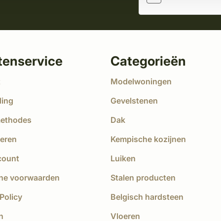
tenservice
Categorieën
t
Modelwoningen
ding
Gevelstenen
methodes
Dak
eren
Kempische kozijnen
count
Luiken
ne voorwaarden
Stalen producten
Policy
Belgisch hardsteen
n
Vloeren