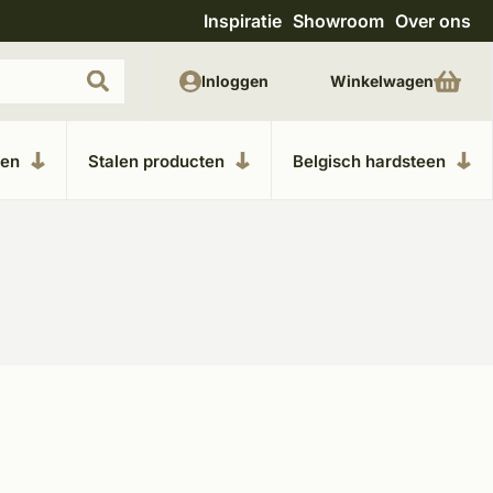
Inspiratie
Showroom
Over ons
Meer dan 20 jaar ervaring
Uitge
Inloggen
Winkelwagen
ken
Stalen producten
Belgisch hardsteen