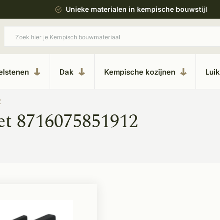
esteren
Unieke materialen in kempische bouwstijl
elstenen
Dak
Kempische kozijnen
Lui
2
et 8716075851912