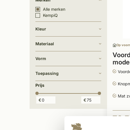
Alle merken
KempiQ
Kleur
Materiaal
Op voor
Voord
Vorm
mode
Voord
Toepassing
Knop
Prijs
Mat z
€
€
73,