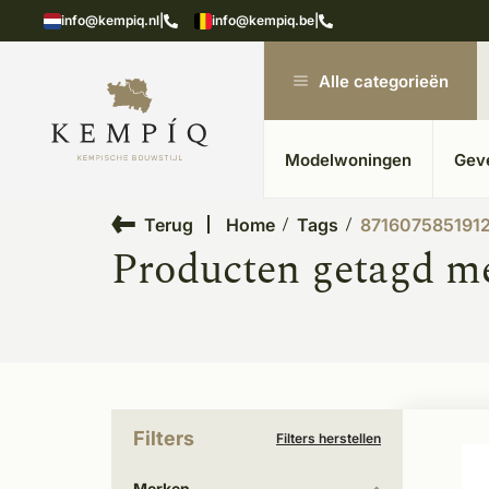
 20 jaar ervaring
Uitgebreide showroom in K
info@kempiq.nl
|
info@kempiq.be
|
Alle categorieën
Modelwoningen
Gev
Terug
Home
Tags
871607585191
Producten getagd m
Filters
Filters herstellen
Merken