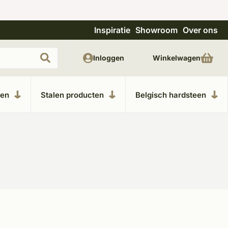
Inspiratie
Showroom
Over ons
Unieke materialen in kempische bouwstijl
M
Inloggen
Winkelwagen
ken
Stalen producten
Belgisch hardsteen