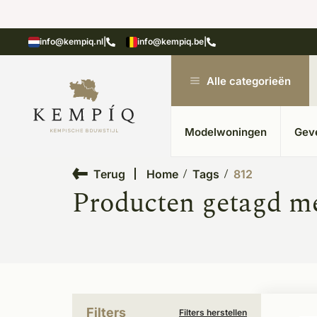
n in kempische bouwstijl
Meer dan 20 jaar ervar
info@kempiq.nl
|
info@kempiq.be
|
Alle categorieën
Modelwoningen
Gev
Terug
Home
Tags
812
Producten getagd me
Filters
Filters herstellen