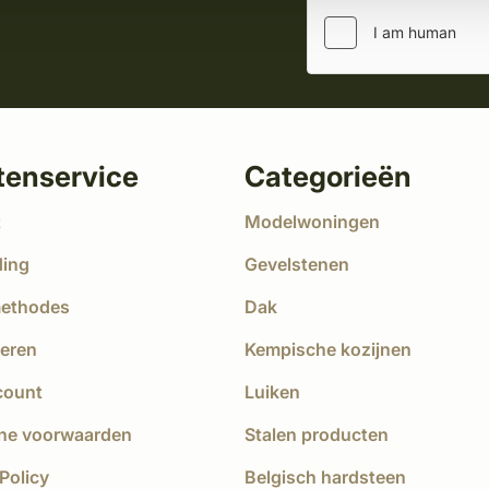
tenservice
Categorieën
t
Modelwoningen
ding
Gevelstenen
methodes
Dak
eren
Kempische kozijnen
count
Luiken
ne voorwaarden
Stalen producten
Policy
Belgisch hardsteen