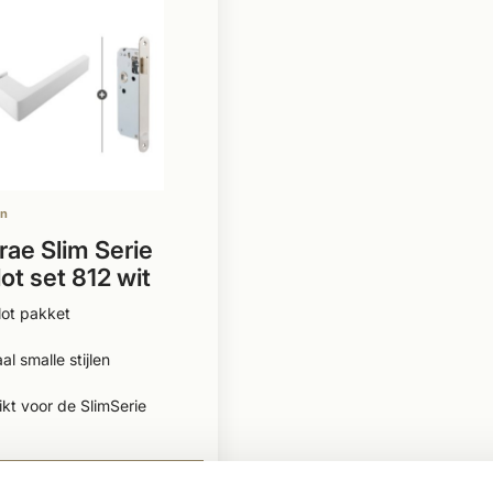
en
rae Slim Serie
ot set 812 wit
lot pakket
al smalle stijlen
kt voor de SlimSerie
99
BEKIJKEN