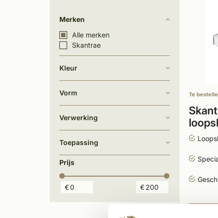
Merken
Alle merken
Skantrae
Kleur
Vorm
Te bestell
Skant
Verwerking
loopsl
Loops
Toepassing
Specia
Prijs
Geschi
€
€
151,