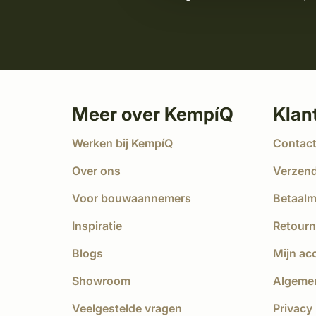
Meer over KempíQ
Klan
Werken bij KempíQ
Contac
Over ons
Verzen
Voor bouwaannemers
Betaal
Inspiratie
Retourn
Blogs
Mijn ac
Showroom
Algeme
Veelgestelde vragen
Privacy 