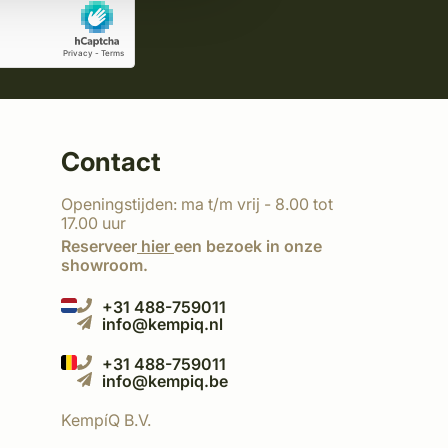
Contact
Openingstijden: ma t/m vrij - 8.00 tot
17.00 uur
Reserveer
hier
een bezoek in onze
showroom.
+31 488-759011
info@kempiq.nl
+31 488-759011
info@kempiq.be
KempíQ B.V.