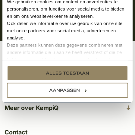
We gebruiken cookies om content en advertenties te
personaliseren, om functies voor social media te bieden
en om ons websiteverkeer te analyseren.
Ook delen we informatie over uw gebruik van onze site
met onze partners voor social media, adverteren en
analyse.
Deze partners kunnen deze gegevens combineren met
andere informatie die u aan ze heeft verstrekt of die ze
Klantenservice
hebben verzameld op basis van uw gebruik van hun
services.
ALLES TOESTAAN
Categorieën
AANPASSEN
Meer over KempíQ
Contact