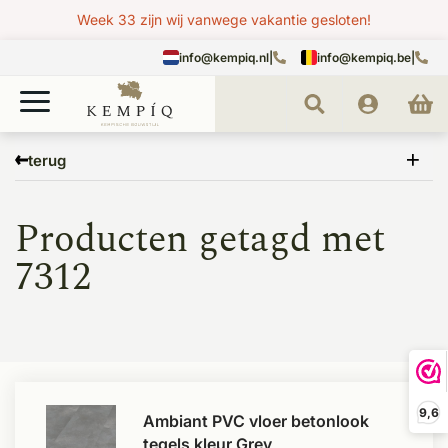
Week 33 zijn wij vanwege vakantie gesloten!
info@kempiq.nl
|
info@kempiq.be
|
Home
Tags
7312
terug
Producten getagd met
7312
9,6
Ambiant PVC vloer betonlook
tegels kleur Grey