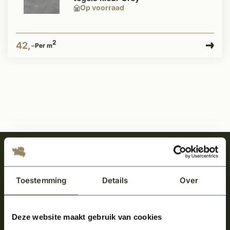
Op voorraad
2
42,-
Per m
Meld je aan en ontvang het laatste nieuws
over onze kempische bouwstijl!
Toestemming
Details
Over
Aanmelden voor de nieuwsbrief
Deze website maakt gebruik van cookies