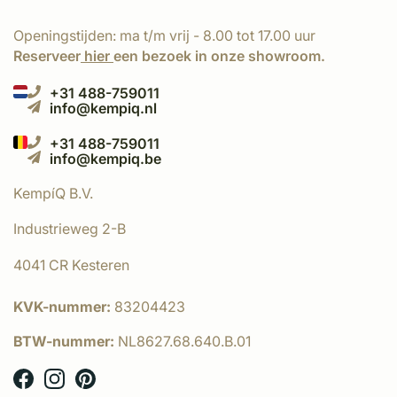
Openingstijden: ma t/m vrij - 8.00 tot 17.00 uur
Reserveer
hier
een bezoek in onze showroom.
+31 488-759011
info@kempiq.nl
+31 488-759011
info@kempiq.be
KempíQ B.V.
Industrieweg 2-B
4041 CR Kesteren
KVK-nummer:
83204423
BTW-nummer:
NL8627.68.640.B.01