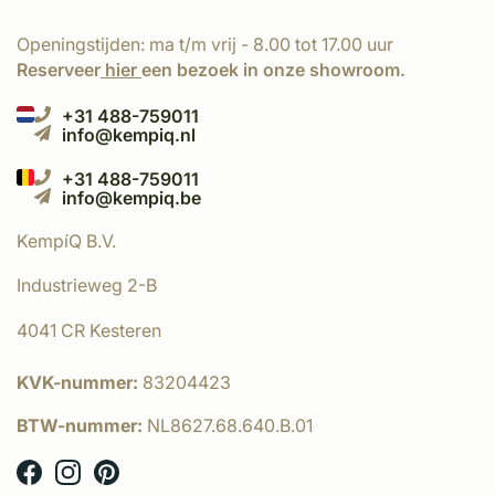
Openingstijden: ma t/m vrij - 8.00 tot 17.00 uur
Reserveer
hier
een bezoek in onze showroom.
+31 488-759011
info@kempiq.nl
+31 488-759011
info@kempiq.be
KempíQ B.V.
Industrieweg 2-B
4041 CR Kesteren
KVK-nummer:
83204423
BTW-nummer:
NL8627.68.640.B.01