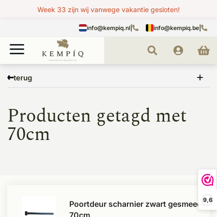
Week 33 zijn wij vanwege vakantie gesloten!
info@kempiq.nl
|
info@kempiq.be
|
Home
Tags
70cm
terug
Producten getagd met
70cm
9,6
Poortdeur scharnier zwart gesmeed
70cm