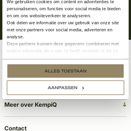
We gebruiken cookies om content en advertenties te
personaliseren, om functies voor social media te bieden
en om ons websiteverkeer te analyseren.
Ook delen we informatie over uw gebruik van onze site
met onze partners voor social media, adverteren en
analyse.
Deze partners kunnen deze gegevens combineren met
andere informatie die u aan ze heeft verstrekt of die ze
Klantenservice
hebben verzameld op basis van uw gebruik van hun
services.
ALLES TOESTAAN
Categorieën
AANPASSEN
Meer over KempíQ
Contact