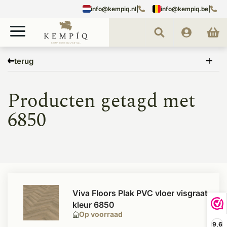
info@kempiq.nl
|
info@kempiq.be
|
Home
Tags
6850
terug
Producten getagd met
6850
Viva Floors Plak PVC vloer visgraat
kleur 6850
Op voorraad
9,6