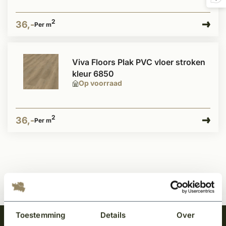
2
36,-
Per m
Viva Floors Plak PVC vloer stroken
kleur 6850
Op voorraad
2
36,-
Per m
Toestemming
Details
Over