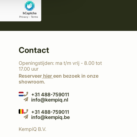
Contact
Openingstijden: ma t/m vrij - 8.00 tot
17.00 uur
Reserveer
hier
een bezoek in onze
showroom.
+31 488-759011
info@kempiq.nl
+31 488-759011
info@kempiq.be
KempíQ B.V.