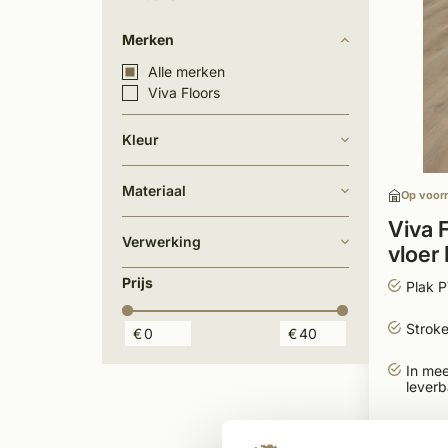
Merken
Alle merken
Viva Floors
Kleur
Materiaal
Op voor
Viva 
Verwerking
vloer
kleur
Prijs
Plak 
Stroke
€
€
In mee
leverb