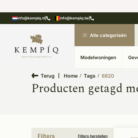
n in kempische bouwstijl
Meer dan 20 jaar ervar
info@kempiq.nl
|
info@kempiq.be
|
Alle categorieën
Modelwoningen
Gev
Terug
Home
Tags
6820
Producten getagd m
Filters
Filters herstellen