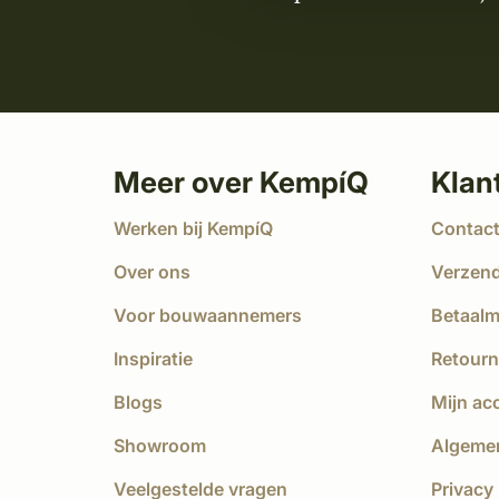
Meer over KempíQ
Klan
Werken bij KempíQ
Contac
Over ons
Verzen
Voor bouwaannemers
Betaal
Inspiratie
Retourn
Blogs
Mijn ac
Showroom
Algeme
Veelgestelde vragen
Privacy 