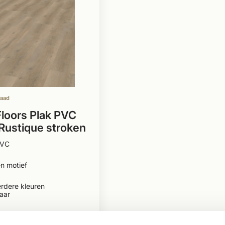
raad
Floors Plak PVC
 Rustique stroken
 6820
PVC
n motief
rdere kleuren
aar