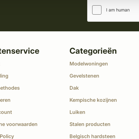
tenservice
Categorieën
t
Modelwoningen
ding
Gevelstenen
methodes
Dak
eren
Kempische kozijnen
count
Luiken
ne voorwaarden
Stalen producten
Policy
Belgisch hardsteen