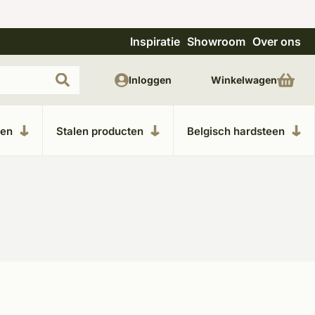
Inspiratie
Showroom
Over ons
Unieke materialen in kempische bouwstijl
M
Inloggen
Winkelwagen
ken
Stalen producten
Belgisch hardsteen