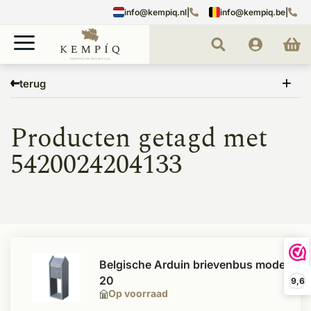
info@kempiq.nl
|
info@kempiq.be
|
Home
Tags
5420024204133
terug
Producten getagd met
5420024204133
Belgische Arduin brievenbus model
20
9,6
Op voorraad