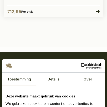
712,95
Per stuk
Meld je aan en ontvang het laatste nieuws
over onze kempische bouwstijl!
Aanmelden voor de nieuwsbrief
Toestemming
Details
Over
Deze website maakt gebruik van cookies
We gebruiken cookies om content en advertenties te