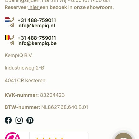
Openingstijden: ma t/m vrij - 8.00 tot 17.00 uur
Reserveer
hier
een bezoek in onze showroom.
+31 488-759011
info@kempiq.nl
+31 488-759011
info@kempiq.be
KempíQ B.V.
Industrieweg 2-B
4041 CR Kesteren
KVK-nummer:
83204423
BTW-nummer:
NL8627.68.640.B.01