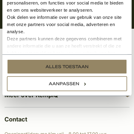
personaliseren, om functies voor social media te bieden
en om ons websiteverkeer te analyseren.
Ook delen we informatie over uw gebruik van onze site
met onze partners voor social media, adverteren en
analyse.
Deze partners kunnen deze gegevens combineren met
Klantenservice
andere informatie die u aan ze heeft verstrekt of die ze
hebben verzameld op basis van uw gebruik van hun
services.
ALLES TOESTAAN
Categorieën
AANPASSEN
Meer over KempíQ
Contact