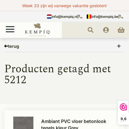
Week 33 zijn wij vanwege vakantie gesloten!
info@kempiq.nl
|
info@kempiq.be
|
Home
Tags
5212
terug
Producten getagd met
5212
9,6
Ambiant PVC vloer betonlook
tegels kleur Grey