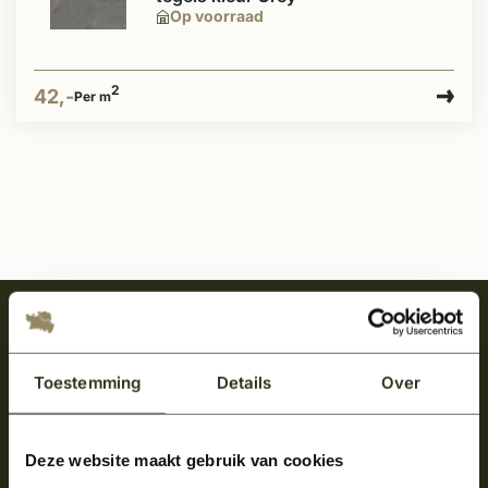
Op voorraad
2
42,-
Per m
Meld je aan en ontvang het laatste nieuws
over onze kempische bouwstijl!
Toestemming
Details
Over
Aanmelden voor de nieuwsbrief
Deze website maakt gebruik van cookies