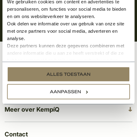
We gebruiken cookies om content en advertenties te
personaliseren, om functies voor social media te bieden
en om ons websiteverkeer te analyseren.
Ook delen we informatie over uw gebruik van onze site
met onze partners voor social media, adverteren en
analyse.
Deze partners kunnen deze gegevens combineren met
andere informatie die u aan ze heeft verstrekt of die ze
Klantenservice
hebben verzameld op basis van uw gebruik van hun
services.
ALLES TOESTAAN
Categorieën
AANPASSEN
Meer over KempíQ
Contact