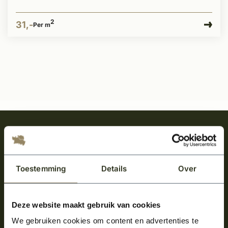
2
31,-
Per m
Meld je aan en ontvang het laatste nieuws
over onze kempische bouwstijl!
Aanmelden voor de nieuwsbrief
Toestemming
Details
Over
Deze website maakt gebruik van cookies
We gebruiken cookies om content en advertenties te