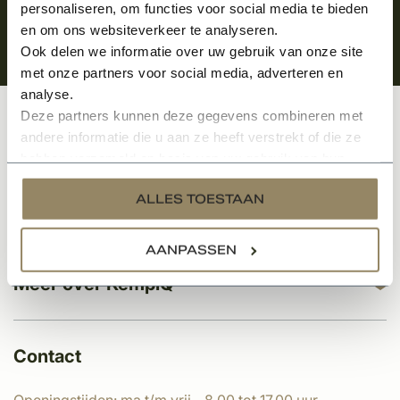
personaliseren, om functies voor social media te bieden
en om ons websiteverkeer te analyseren.
Ook delen we informatie over uw gebruik van onze site
met onze partners voor social media, adverteren en
analyse.
Deze partners kunnen deze gegevens combineren met
Klantenservice
andere informatie die u aan ze heeft verstrekt of die ze
hebben verzameld op basis van uw gebruik van hun
services.
ALLES TOESTAAN
Categorieën
AANPASSEN
Meer over KempíQ
Contact