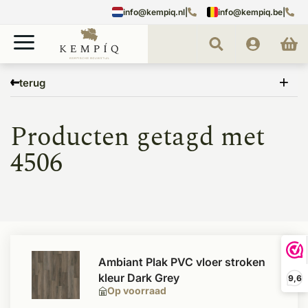
info@kempiq.nl
|
info@kempiq.be
|
Home
Tags
4506
terug
Producten getagd met
4506
Ambiant Plak PVC vloer stroken
kleur Dark Grey
9,6
Op voorraad