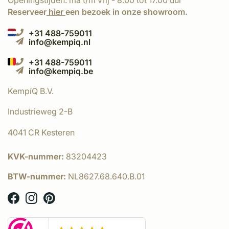
Openingstijden: ma t/m vrij - 8.00 tot 17.00 uur
Reserveer
hier
een bezoek in onze showroom.
+31 488-759011
info@kempiq.nl
+31 488-759011
info@kempiq.be
KempíQ B.V.
Industrieweg 2-B
4041 CR Kesteren
KVK-nummer:
83204423
BTW-nummer:
NL8627.68.640.B.01