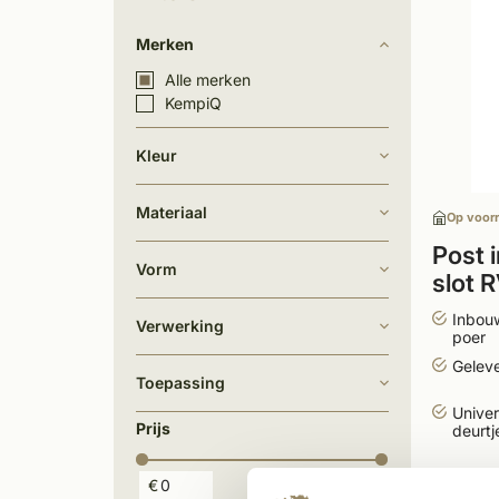
Merken
Alle merken
KempiQ
Kleur
Materiaal
Op voor
Post 
Vorm
slot 
Inbou
Verwerking
poer
Geleve
Toepassing
Univer
Prijs
deurtj
383
€
€