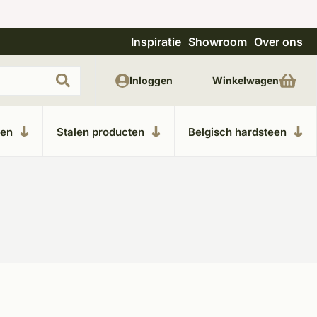
Inspiratie
Showroom
Over ons
Uitgebreide showroom in Kesteren
Unieke m
Inloggen
Winkelwagen
ken
Stalen producten
Belgisch hardsteen