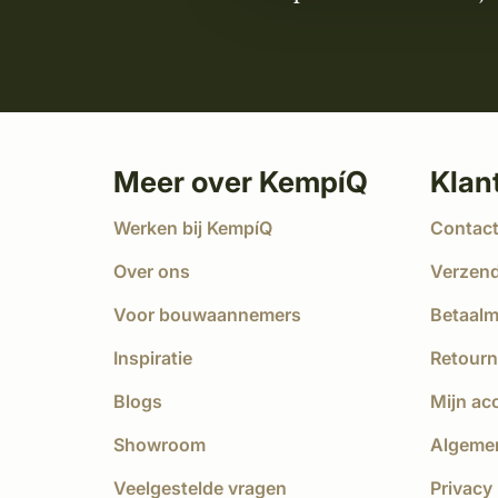
Meer over KempíQ
Klan
Werken bij KempíQ
Contac
Over ons
Verzen
Voor bouwaannemers
Betaal
Inspiratie
Retourn
Blogs
Mijn ac
Showroom
Algeme
Veelgestelde vragen
Privacy 