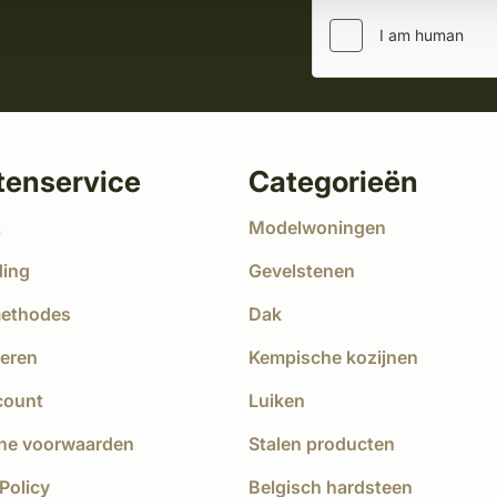
tenservice
Categorieën
t
Modelwoningen
ding
Gevelstenen
methodes
Dak
eren
Kempische kozijnen
count
Luiken
ne voorwaarden
Stalen producten
Policy
Belgisch hardsteen