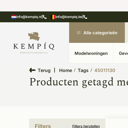
showroom in Kesteren
Unieke materialen in kempische
info@kempiq.nl
|
info@kempiq.be
|
Alle categorieën
Modelwoningen
Gev
Terug
Home
Tags
45011130
Producten getagd m
Filters
Filters herstellen