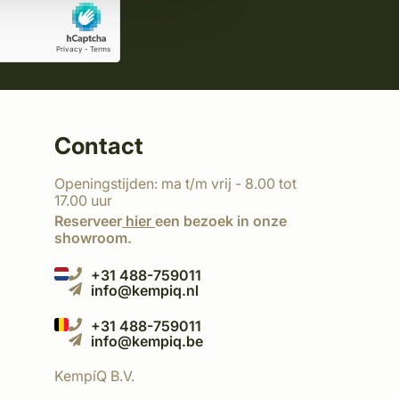
Contact
Openingstijden: ma t/m vrij - 8.00 tot
17.00 uur
Reserveer
hier
een bezoek in onze
showroom.
+31 488-759011
info@kempiq.nl
+31 488-759011
info@kempiq.be
KempíQ B.V.