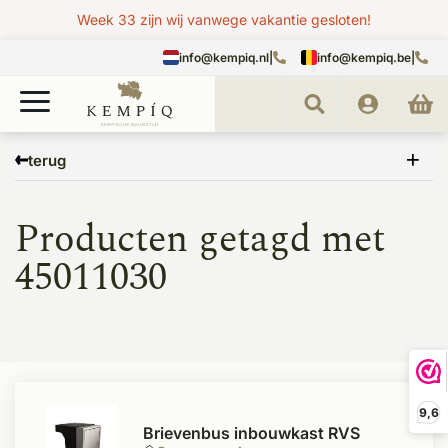
Week 33 zijn wij vanwege vakantie gesloten!
info@kempiq.nl
|
info@kempiq.be
|
Home
Tags
45011030
terug
Producten getagd met
45011030
9,6
Brievenbus inbouwkast RVS