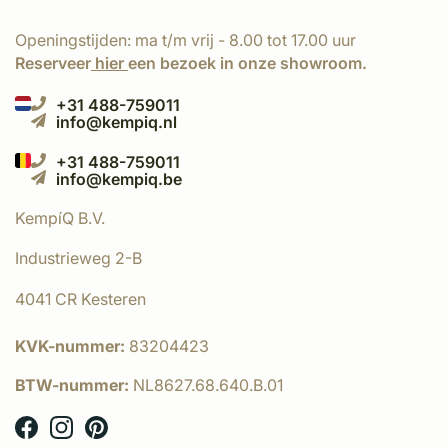
Openingstijden: ma t/m vrij - 8.00 tot 17.00 uur
Reserveer
hier
een bezoek in onze showroom.
+31 488-759011
info@kempiq.nl
+31 488-759011
info@kempiq.be
KempíQ B.V.
Industrieweg 2-B
4041 CR Kesteren
KVK-nummer:
83204423
BTW-nummer:
NL8627.68.640.B.01