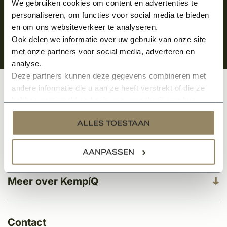
We gebruiken cookies om content en advertenties te
personaliseren, om functies voor social media te bieden
en om ons websiteverkeer te analyseren.
Ook delen we informatie over uw gebruik van onze site
met onze partners voor social media, adverteren en
analyse.
Deze partners kunnen deze gegevens combineren met
andere informatie die u aan ze heeft verstrekt of die ze
Klantenservice
hebben verzameld op basis van uw gebruik van hun
services.
ALLES TOESTAAN
Categorieën
AANPASSEN
Meer over KempíQ
Contact