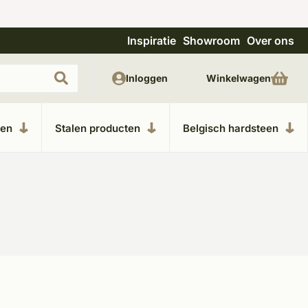
Inspiratie
Showroom
Over ons
Uitgebreide showroom in Kesteren
Unieke m
Inloggen
Winkelwagen
ken
Stalen producten
Belgisch hardsteen