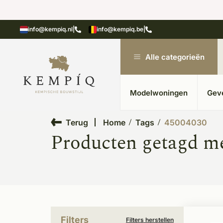
showroom in Kesteren
Unieke materialen in kempische
info@kempiq.nl
|
info@kempiq.be
|
Alle categorieën
Modelwoningen
Gev
Terug
Home
Tags
45004030
Producten getagd m
Filters
Filters herstellen