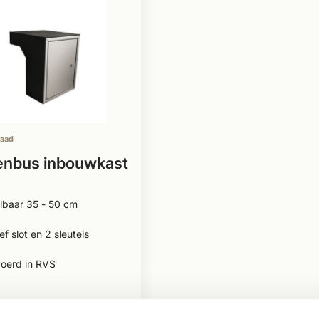
raad
enbus inbouwkast
lbaar 35 - 50 cm
ef slot en 2 sleutels
voerd in RVS
,99