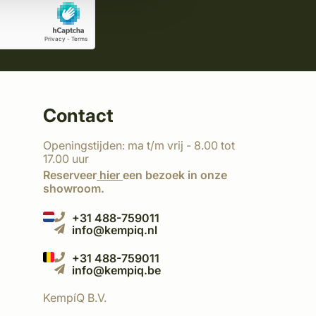
Contact
Openingstijden: ma t/m vrij - 8.00 tot
17.00 uur
Reserveer
hier
een bezoek in onze
showroom.
+31 488-759011
info@kempiq.nl
+31 488-759011
info@kempiq.be
KempíQ B.V.