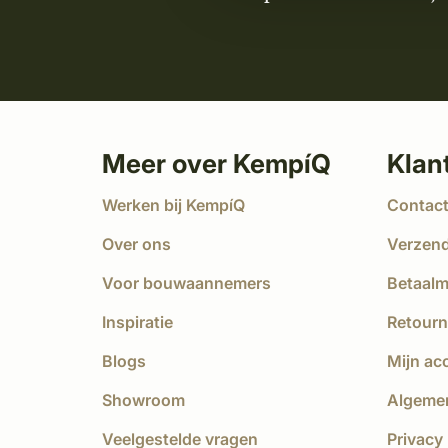
Meer over KempíQ
Klan
Werken bij KempíQ
Contac
Over ons
Verzen
Voor bouwaannemers
Betaal
Inspiratie
Retourn
Blogs
Mijn ac
Showroom
Algeme
Veelgestelde vragen
Privacy 