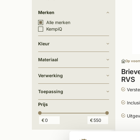
Merken
Alle merken
KempiQ
Kleur
Materiaal
Op voor
Briev
Verwerking
RVS
Verste
Toepassing
Inclusi
Prijs
Uitge
€
€
524