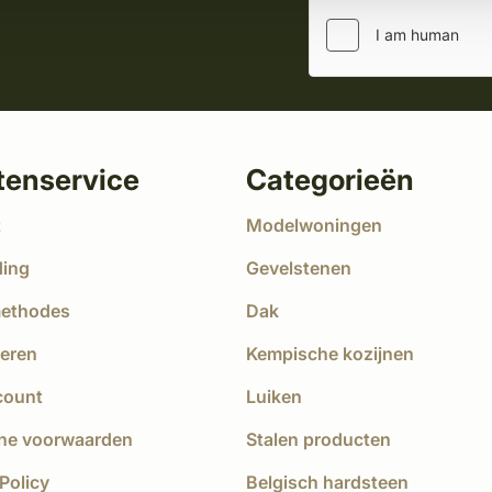
tenservice
Categorieën
t
Modelwoningen
ding
Gevelstenen
methodes
Dak
eren
Kempische kozijnen
count
Luiken
ne voorwaarden
Stalen producten
Policy
Belgisch hardsteen