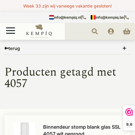
Week 33 zijn wij vanwege vakantie gesloten!
info@kempiq.nl
|
info@kempiq.be
|
Home
Tags
4057
terug
Producten getagd met
4057
9,6
Binnendeur stomp blank glas SSL
4057 wit gegrond