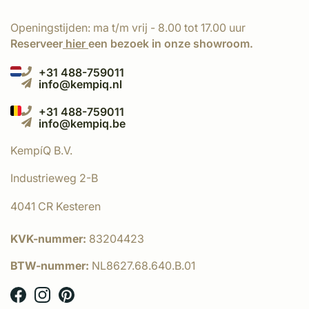
Openingstijden: ma t/m vrij - 8.00 tot 17.00 uur
Reserveer
hier
een bezoek in onze showroom.
+31 488-759011
info@kempiq.nl
+31 488-759011
info@kempiq.be
KempíQ B.V.
Industrieweg 2-B
4041 CR Kesteren
KVK-nummer:
83204423
BTW-nummer:
NL8627.68.640.B.01