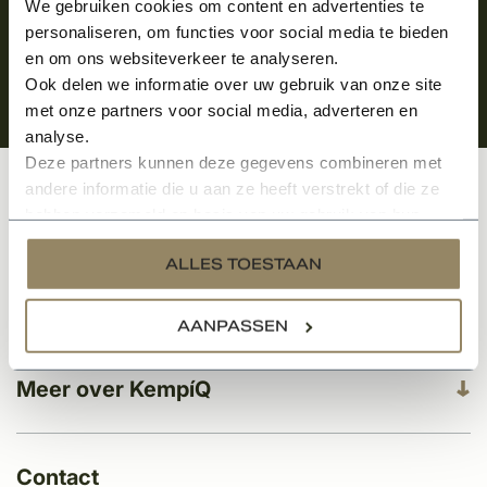
We gebruiken cookies om content en advertenties te
personaliseren, om functies voor social media te bieden
en om ons websiteverkeer te analyseren.
Ook delen we informatie over uw gebruik van onze site
met onze partners voor social media, adverteren en
analyse.
Deze partners kunnen deze gegevens combineren met
andere informatie die u aan ze heeft verstrekt of die ze
Klantenservice
hebben verzameld op basis van uw gebruik van hun
services.
ALLES TOESTAAN
Categorieën
AANPASSEN
Meer over KempíQ
Contact