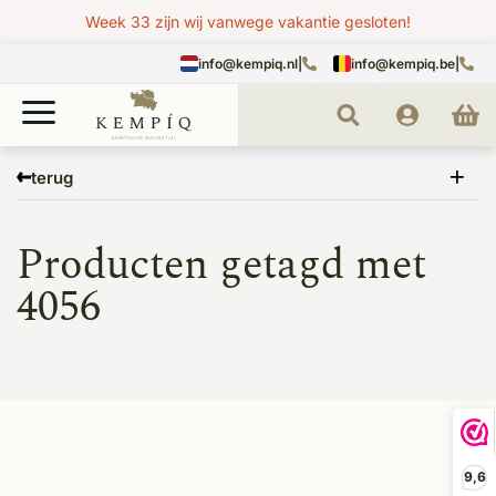
Week 33 zijn wij vanwege vakantie gesloten!
info@kempiq.nl
|
info@kempiq.be
|
Home
Tags
4056
terug
Producten getagd met
4056
9,6