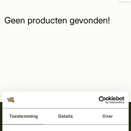
Geen producten gevonden!
Meld je aan en ontvang het laatste nieuws
Toestemming
Details
Over
over onze kempische bouwstijl!