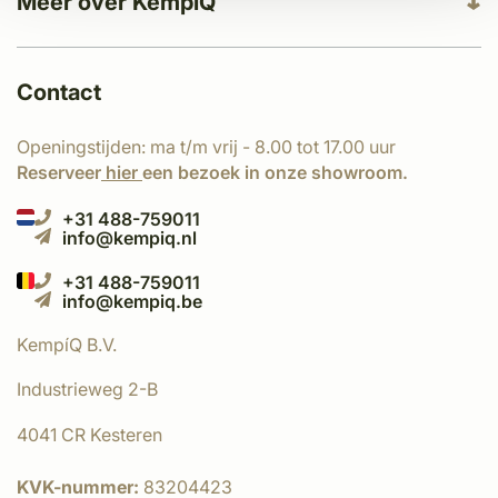
Meer over KempíQ
Contact
Openingstijden: ma t/m vrij - 8.00 tot 17.00 uur
Reserveer
hier
een bezoek in onze showroom.
+31 488-759011
info@kempiq.nl
+31 488-759011
info@kempiq.be
KempíQ B.V.
Industrieweg 2-B
4041 CR Kesteren
KVK-nummer:
83204423