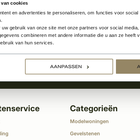
 van cookies
ent en advertenties te personaliseren, om functies voor social
.
Aanmelden voor de nie
 uw gebruik van onze site met onze partners voor social media,
egevens combineren met andere informatie die u aan ze heeft ve
tste nieuws
ebruik van hun services.
!
AANPASSEN
tenservice
Categorieën
t
Modelwoningen
ding
Gevelstenen