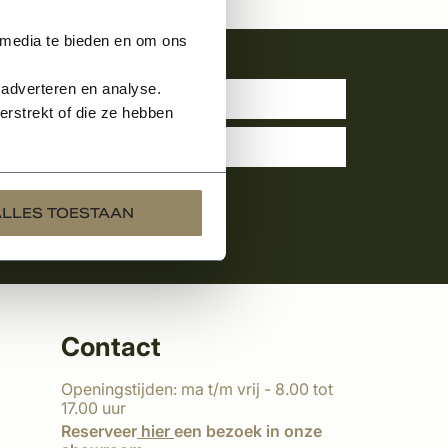
 media te bieden en om ons
uwsbrief
 adverteren en analyse.
rstrekt of die ze hebben
ALLES TOESTAAN
Contact
Openingstijden: ma t/m vrij - 8.00 tot
17.00 uur
Reserveer
hier
een bezoek in onze