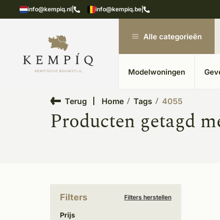
showroom in Kesteren
Unieke materialen in kempische
info@kempiq.nl
|
info@kempiq.be
|
Alle categorieën
Modelwoningen
Gev
Terug
Home
Tags
4055
Producten getagd m
Filters
Filters herstellen
Prijs