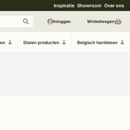
Inspiratie
Showroom
Over ons
Uitgebreide showroom in Kesteren
Unieke m
Inloggen
Winkelwagen
ken
Stalen producten
Belgisch hardsteen