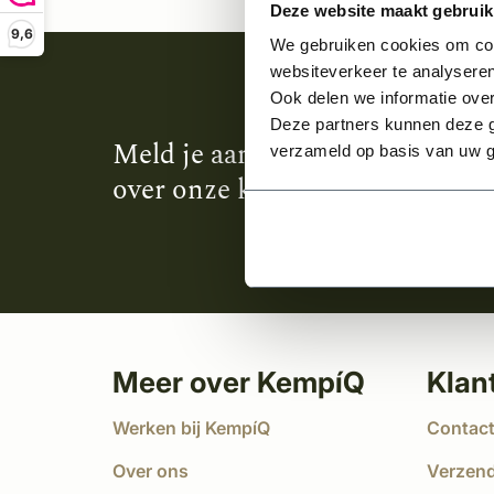
Deze website maakt gebruik
9,6
We gebruiken cookies om cont
websiteverkeer te analyseren
Ook delen we informatie over
Deze partners kunnen deze g
Meld je aan en ontvang het laa
verzameld op basis van uw g
over onze kempische bouwstijl
Meer over KempíQ
Klan
Werken bij KempíQ
Contac
Over ons
Verzen