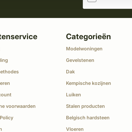
tenservice
Categorieën
t
Modelwoningen
ding
Gevelstenen
methodes
Dak
eren
Kempische kozijnen
count
Luiken
ne voorwaarden
Stalen producten
Policy
Belgisch hardsteen
n
Vloeren