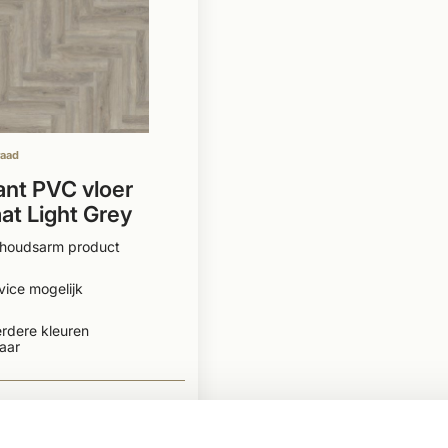
raad
nt PVC vloer
aat Light Grey
houdsarm product
vice mogelijk
rdere kleuren
aar
BEKIJKEN
2
Per m