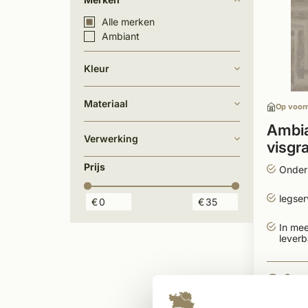
Alle merken
Ambiant
Kleur
Materiaal
Op voor
Ambia
Verwerking
visgr
Prijs
Onder
legser
€
€
In mee
leverb
34,-