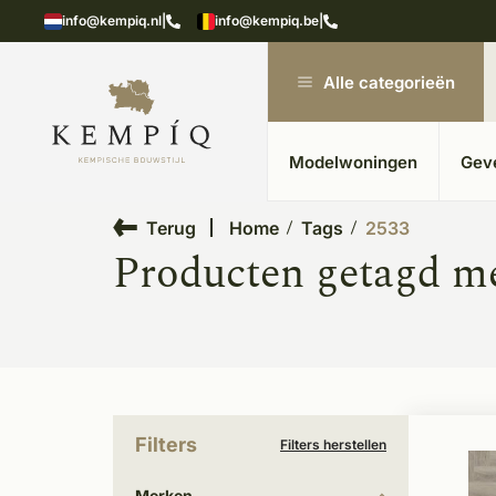
showroom in Kesteren
Unieke materialen in kempische
info@kempiq.nl
|
info@kempiq.be
|
Alle categorieën
Modelwoningen
Gev
Terug
Home
Tags
2533
Producten getagd m
Filters
Filters herstellen
Merken