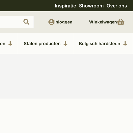
Inspiratie
Showroom
Over ons
Uitgebreide showroom in Kesteren
Unieke m
Inloggen
Winkelwagen
ken
Stalen producten
Belgisch hardsteen