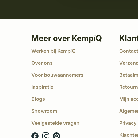
Meer over KempíQ
Klan
Werken bij KempíQ
Contac
Over ons
Verzen
Voor bouwaannemers
Betaal
Inspiratie
Retourn
Blogs
Mijn ac
Showroom
Algeme
Veelgestelde vragen
Privacy 
Klachte