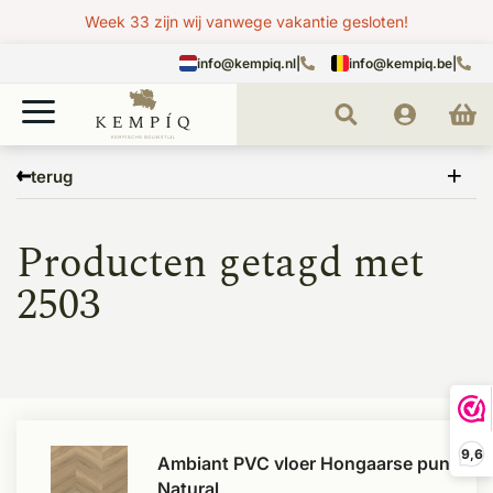
Week 33 zijn wij vanwege vakantie gesloten!
info@kempiq.nl
|
info@kempiq.be
|
Home
Tags
2503
terug
Producten getagd met
2503
9,6
Ambiant PVC vloer Hongaarse punt
Natural