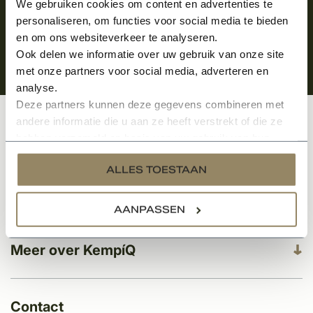
We gebruiken cookies om content en advertenties te
personaliseren, om functies voor social media te bieden
en om ons websiteverkeer te analyseren.
Ook delen we informatie over uw gebruik van onze site
met onze partners voor social media, adverteren en
analyse.
Deze partners kunnen deze gegevens combineren met
andere informatie die u aan ze heeft verstrekt of die ze
Klantenservice
hebben verzameld op basis van uw gebruik van hun
services.
ALLES TOESTAAN
Categorieën
AANPASSEN
Meer over KempíQ
Contact