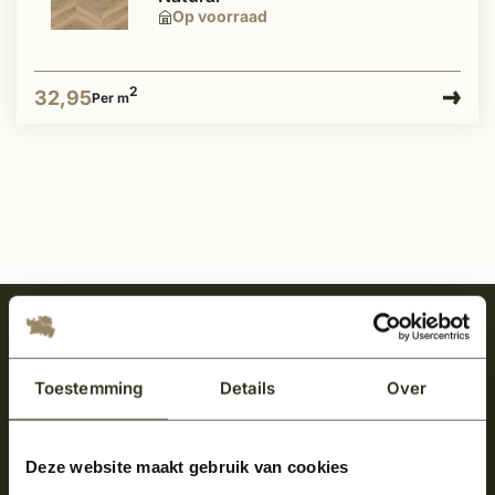
Op voorraad
2
32,95
Per m
Meld je aan en ontvang het laatste nieuws
over onze kempische bouwstijl!
Toestemming
Details
Over
Aanmelden voor de nieuwsbrief
Deze website maakt gebruik van cookies