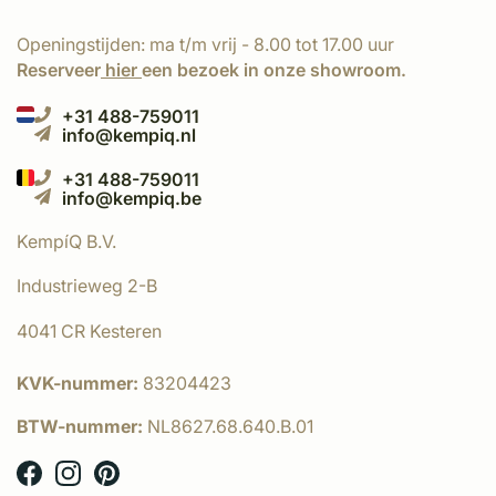
Openingstijden: ma t/m vrij - 8.00 tot 17.00 uur
Reserveer
hier
een bezoek in onze showroom.
+31 488-759011
info@kempiq.nl
+31 488-759011
info@kempiq.be
KempíQ B.V.
Industrieweg 2-B
4041 CR Kesteren
KVK-nummer:
83204423
BTW-nummer:
NL8627.68.640.B.01