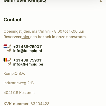
Meer over KempíQ
Contact
Openingstijden: ma t/m vrij - 8.00 tot 17.00 uur
Reserveer
hier
een bezoek in onze showroom.
+31 488-759011
info@kempiq.nl
+31 488-759011
info@kempiq.be
KempíQ B.V.
Industrieweg 2-B
4041 CR Kesteren
KVK-nummer:
83204423