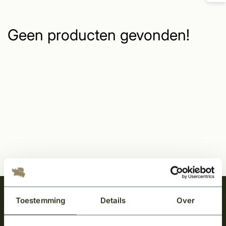
Geen producten gevonden!
Meld je aan en ontvang het laatste nieuws
Toestemming
Details
Over
over onze kempische bouwstijl!