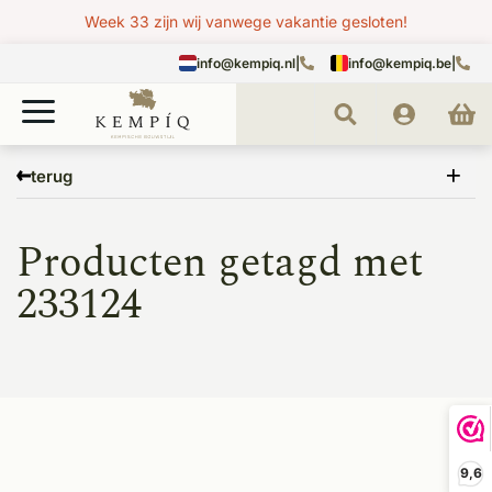
Week 33 zijn wij vanwege vakantie gesloten!
info@kempiq.nl
|
info@kempiq.be
|
Home
Tags
233124
terug
Producten getagd met
233124
9,6