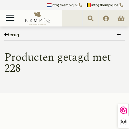
info@kempiq.nl
|
info@kempiq.be
|
Home
Tags
228
terug
Producten getagd met
228
9,6