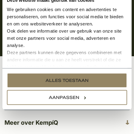
We gebruiken cookies om content en advertenties te
personaliseren, om functies voor social media te bieden
en om ons websiteverkeer te analyseren.
Ook delen we informatie over uw gebruik van onze site
met onze partners voor social media, adverteren en
analyse.
Deze partners kunnen deze gegevens combineren met
andere informatie die u aan ze heeft verstrekt of die ze
hebben verzameld op basis van uw gebruik van hun
Klantenservice
services.
ALLES TOESTAAN
AANPASSEN
Categorieën
Meer over KempíQ