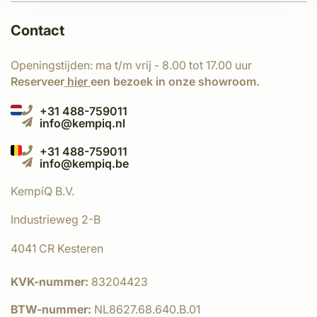
Contact
Openingstijden: ma t/m vrij - 8.00 tot 17.00 uur
Reserveer
hier
een bezoek in onze showroom.
+31 488-759011
info@kempiq.nl
+31 488-759011
info@kempiq.be
KempíQ B.V.
Industrieweg 2-B
4041 CR Kesteren
KVK-nummer:
83204423
BTW-nummer:
NL8627.68.640.B.01