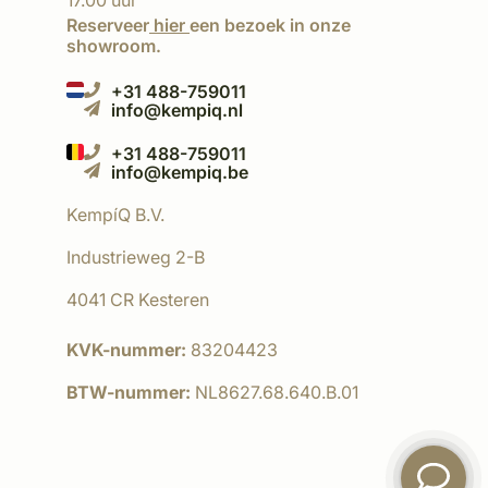
17.00 uur
Reserveer
hier
een bezoek in onze
showroom.
+31 488-759011
info@kempiq.nl
+31 488-759011
info@kempiq.be
KempíQ B.V.
Industrieweg 2-B
4041 CR Kesteren
KVK-nummer:
83204423
BTW-nummer:
NL8627.68.640.B.01