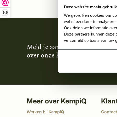
Deze website maakt gebruik
9,6
We gebruiken cookies om cont
websiteverkeer te analyseren
Ook delen we informatie over
Deze partners kunnen deze g
verzameld op basis van uw g
Meld je aan en ontvang het laa
over onze kempische bouwstijl
Meer over KempíQ
Klan
Werken bij KempíQ
Contac