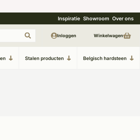
Inspiratie
Showroom
Over ons
Unieke materialen in kempische bouwstijl
M
Inloggen
Winkelwagen
ken
Stalen producten
Belgisch hardsteen