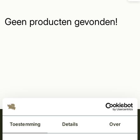
Geen producten gevonden!
Meld je aan en ontvang het laatste nieuws
Toestemming
Details
Over
over onze kempische bouwstijl!