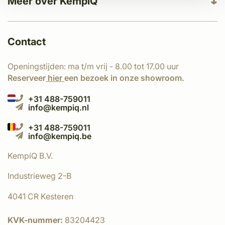
Meer over KempíQ
Contact
Openingstijden: ma t/m vrij - 8.00 tot 17.00 uur
Reserveer
hier
een bezoek in onze showroom.
+31 488-759011
info@kempiq.nl
+31 488-759011
info@kempiq.be
KempíQ B.V.
Industrieweg 2-B
4041 CR Kesteren
KVK-nummer:
83204423