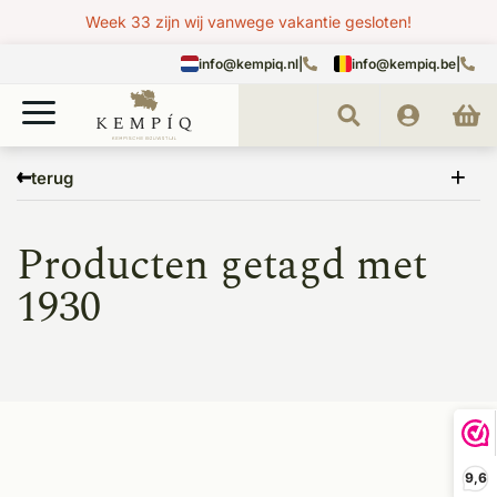
Week 33 zijn wij vanwege vakantie gesloten!
info@kempiq.nl
|
info@kempiq.be
|
Home
Tags
1930
terug
Producten getagd met
1930
9,6