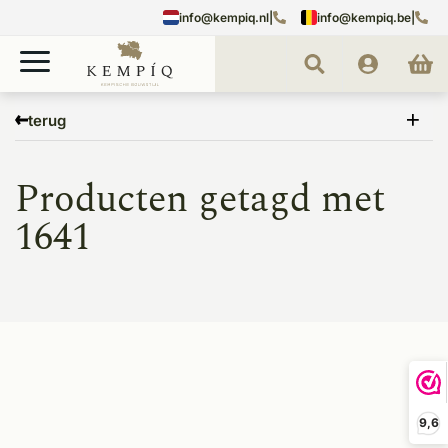
info@kempiq.nl
|
info@kempiq.be
|
Home
Tags
1641
terug
Producten getagd met
1641
9,6