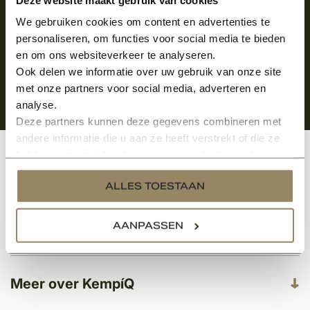
We gebruiken cookies om content en advertenties te
personaliseren, om functies voor social media te bieden
en om ons websiteverkeer te analyseren.
Ook delen we informatie over uw gebruik van onze site
met onze partners voor social media, adverteren en
analyse.
Deze partners kunnen deze gegevens combineren met
andere informatie die u aan ze heeft verstrekt of die ze
hebben verzameld op basis van uw gebruik van hun
Klantenservice
services.
ALLES TOESTAAN
AANPASSEN
Categorieën
Meer over KempíQ