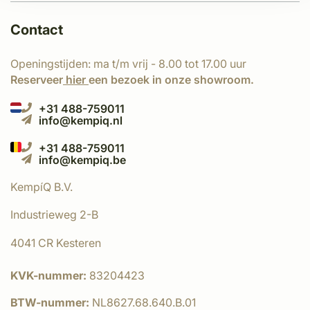
Contact
Openingstijden: ma t/m vrij - 8.00 tot 17.00 uur
Reserveer
hier
een bezoek in onze showroom.
+31 488-759011
info@kempiq.nl
+31 488-759011
info@kempiq.be
KempíQ B.V.
Industrieweg 2-B
4041 CR Kesteren
KVK-nummer:
83204423
BTW-nummer:
NL8627.68.640.B.01