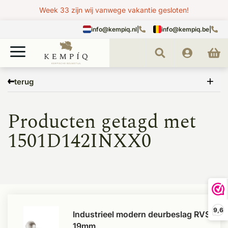
Week 33 zijn wij vanwege vakantie gesloten!
info@kempiq.nl
|
info@kempiq.be
|
Home
Tags
1501D142INXX0
terug
Producten getagd met
1501D142INXX0
9,6
Industrieel modern deurbeslag RVS
19mm