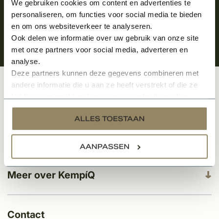
We gebruiken cookies om content en advertenties te
personaliseren, om functies voor social media te bieden
en om ons websiteverkeer te analyseren.
Ook delen we informatie over uw gebruik van onze site
met onze partners voor social media, adverteren en
analyse.
Deze partners kunnen deze gegevens combineren met
andere informatie die u aan ze heeft verstrekt of die ze
Klantenservice
hebben verzameld op basis van uw gebruik van hun
services.
ALLES TOESTAAN
Categorieën
AANPASSEN
Meer over KempíQ
Contact