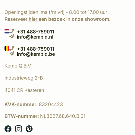
Openingstijden: ma t/m vrij - 8.00 tot 17.00 uur
Reserveer
hier
een bezoek in onze showroom.
+31 488-759011
info@kempiq.nl
+31 488-759011
info@kempiq.be
KempíQ B.V.
Industrieweg 2-B
4041 CR Kesteren
KVK-nummer:
83204423
BTW-nummer:
NL8627.68.640.B.01