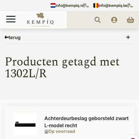
info@kempiq.nl
|
info@kempiq.be
|
Home
Tags
1302L/R
terug
Producten getagd met
1302L/R
Achterdeurbeslag geborsteld zwart
L-model recht
Op voorraad