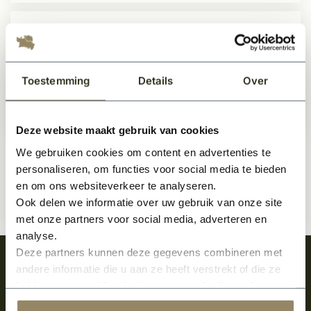
Voordeurbeslag geborsteld RVS L-
model recht
Op voorraad
Toestemming
Details
Over
34,50
Per paar
Deze website maakt gebruik van cookies
We gebruiken cookies om content en advertenties te
personaliseren, om functies voor social media te bieden
en om ons websiteverkeer te analyseren.
Ook delen we informatie over uw gebruik van onze site
met onze partners voor social media, adverteren en
analyse.
Deze partners kunnen deze gegevens combineren met
Meld je aan en ontvang het laatste nieuws
andere informatie die u aan ze heeft verstrekt of die ze
over onze kempische bouwstijl!
hebben verzameld op basis van uw gebruik van hun
services.