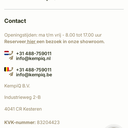
Contact
Openingstijden: ma t/m vrij - 8.00 tot 17.00 uur
Reserveer
hier
een bezoek in onze showroom.
+31 488-759011
info@kempiq.nl
+31 488-759011
info@kempiq.be
KempíQ B.V.
Industrieweg 2-B
4041 CR Kesteren
KVK-nummer:
83204423