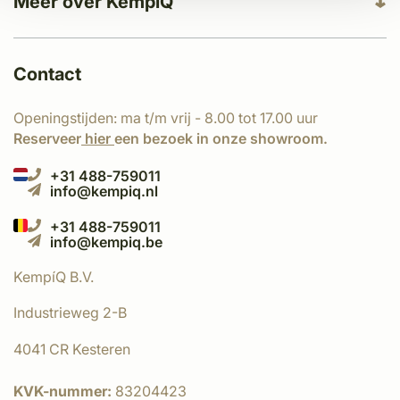
Meer over KempíQ
Contact
Openingstijden: ma t/m vrij - 8.00 tot 17.00 uur
Reserveer
hier
een bezoek in onze showroom.
+31 488-759011
info@kempiq.nl
+31 488-759011
info@kempiq.be
KempíQ B.V.
Industrieweg 2-B
4041 CR Kesteren
KVK-nummer:
83204423