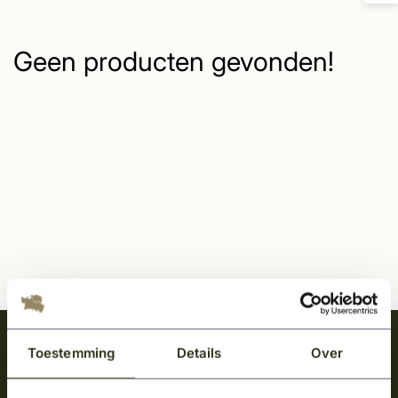
Geen producten gevonden!
Meld je aan en ontvang het laatste nieuws
Toestemming
Details
Over
over onze kempische bouwstijl!