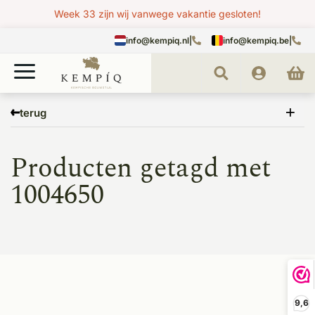
Week 33 zijn wij vanwege vakantie gesloten!
info@kempiq.nl
|
info@kempiq.be
|
Home
Tags
1004650
terug
Producten getagd met
1004650
9,6