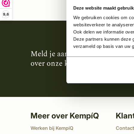
Deze website maakt gebruik
9,6
We gebruiken cookies om cont
websiteverkeer te analyseren
Ook delen we informatie over
Deze partners kunnen deze g
verzameld op basis van uw g
Meld je aan en ontvang het laa
over onze kempische bouwstijl
Meer over KempíQ
Klan
Werken bij KempíQ
Contac