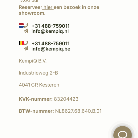
17.00 uur
Reserveer
hier
een bezoek in onze
showroom.
+31 488-759011
info@kempiq.nl
+31 488-759011
info@kempiq.be
KempíQ B.V.
Industrieweg 2-B
4041 CR Kesteren
KVK-nummer:
83204423
BTW-nummer:
NL8627.68.640.B.01