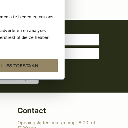
 media te bieden en om ons
uwsbrief
 adverteren en analyse.
rstrekt of die ze hebben
ALLES TOESTAAN
Contact
Openingstijden: ma t/m vrij - 8.00 tot