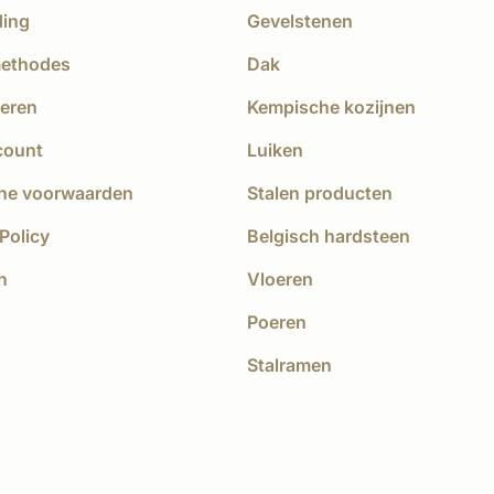
ding
Gevelstenen
methodes
Dak
eren
Kempische kozijnen
count
Luiken
ne voorwaarden
Stalen producten
Policy
Belgisch hardsteen
n
Vloeren
Poeren
Stalramen