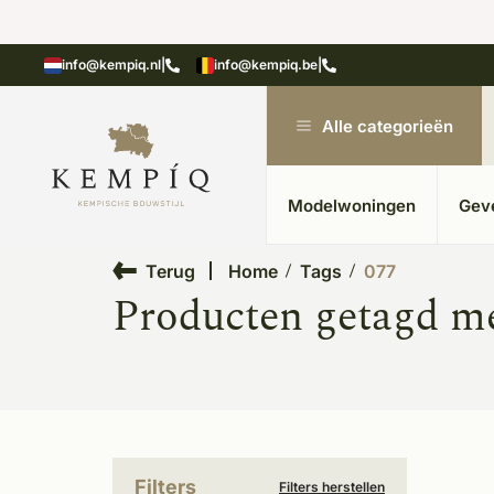
len in kempische bouwstijl
Meer dan 20 jaar erv
info@kempiq.nl
|
info@kempiq.be
|
Alle categorieën
Modelwoningen
Gev
Terug
Home
Tags
077
Producten getagd me
Filters
Filters herstellen