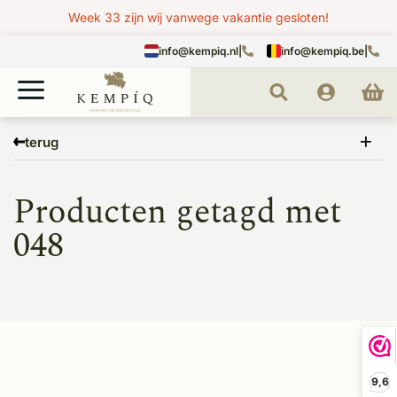
Week 33 zijn wij vanwege vakantie gesloten!
info@kempiq.nl
|
info@kempiq.be
|
Home
Tags
048
terug
Producten getagd met
048
9,6