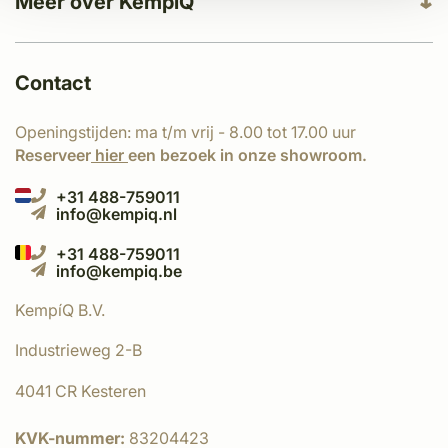
Meer over KempíQ
Contact
Openingstijden: ma t/m vrij - 8.00 tot 17.00 uur
Reserveer
hier
een bezoek in onze showroom.
+31 488-759011
info@kempiq.nl
+31 488-759011
info@kempiq.be
KempíQ B.V.
Industrieweg 2-B
4041 CR Kesteren
KVK-nummer:
83204423