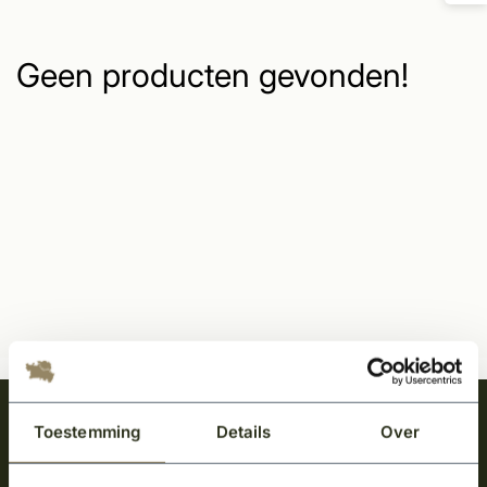
Geen producten gevonden!
Meld je aan en ontvang het laatste nieuws
Toestemming
Details
Over
over onze kempische bouwstijl!