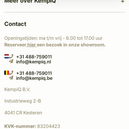
Meer over KempíQ
Contact
Openingstijden: ma t/m vrij - 8.00 tot 17.00 uur
Reserveer
hier
een bezoek in onze showroom.
+31 488-759011
info@kempiq.nl
+31 488-759011
info@kempiq.be
KempíQ B.V.
Industrieweg 2-B
4041 CR Kesteren
KVK-nummer:
83204423