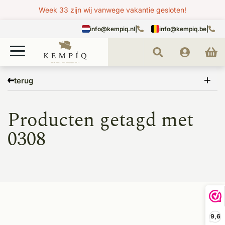
Week 33 zijn wij vanwege vakantie gesloten!
info@kempiq.nl
|
info@kempiq.be
|
Home
Tags
0308
terug
Producten getagd met
0308
9,6