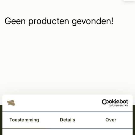
Geen producten gevonden!
Meld je aan en ontvang het laatste nieuws
Toestemming
Details
Over
over onze kempische bouwstijl!