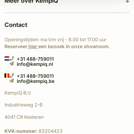
Meer over KempíQ
Contact
Openingstijden: ma t/m vrij - 8.00 tot 17.00 uur
Reserveer
hier
een bezoek in onze showroom.
+31 488-759011
info@kempiq.nl
+31 488-759011
info@kempiq.be
KempíQ B.V.
Industrieweg 2-B
4041 CR Kesteren
KVK-nummer:
83204423