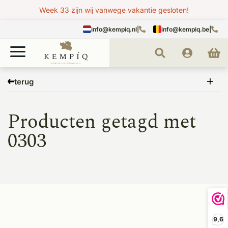
Week 33 zijn wij vanwege vakantie gesloten!
info@kempiq.nl
|
info@kempiq.be
|
Home
Tags
0303
terug
Producten getagd met
0303
9,6