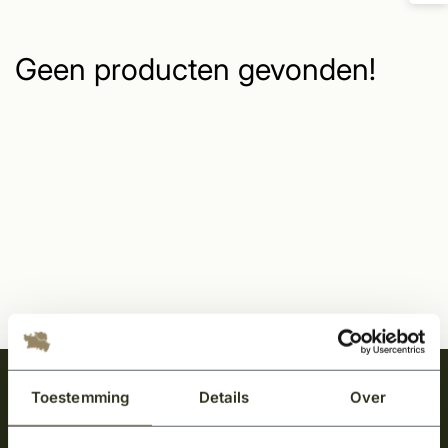
Geen producten gevonden!
Meld je aan en ontvang het laatste nieuws
Toestemming
Details
Over
over onze kempische bouwstijl!