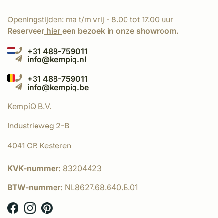
Openingstijden: ma t/m vrij - 8.00 tot 17.00 uur
Reserveer
hier
een bezoek in onze showroom.
+31 488-759011
info@kempiq.nl
+31 488-759011
info@kempiq.be
KempíQ B.V.
Industrieweg 2-B
4041 CR Kesteren
KVK-nummer:
83204423
BTW-nummer:
NL8627.68.640.B.01