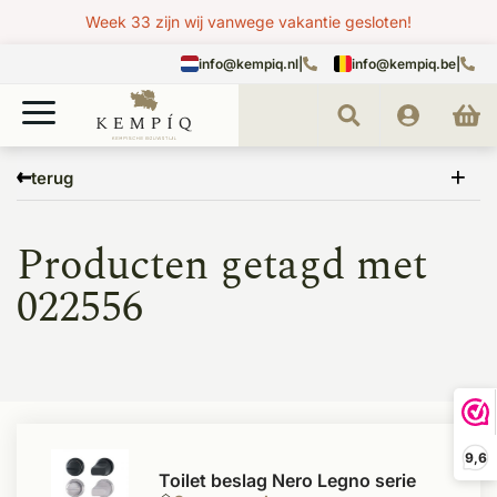
Week 33 zijn wij vanwege vakantie gesloten!
info@kempiq.nl
|
info@kempiq.be
|
Home
Tags
022556
terug
Producten getagd met
022556
9,6
Toilet beslag Nero Legno serie