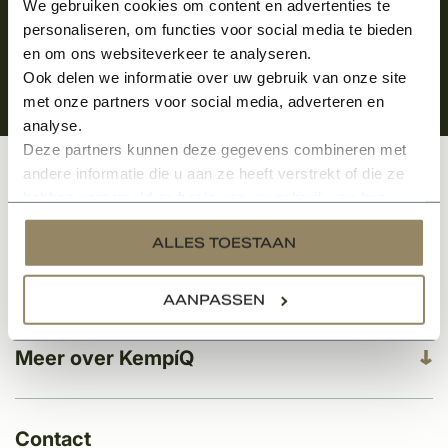
We gebruiken cookies om content en advertenties te
personaliseren, om functies voor social media te bieden
en om ons websiteverkeer te analyseren.
Ook delen we informatie over uw gebruik van onze site
met onze partners voor social media, adverteren en
analyse.
Deze partners kunnen deze gegevens combineren met
andere informatie die u aan ze heeft verstrekt of die ze
Klantenservice
hebben verzameld op basis van uw gebruik van hun
services.
ALLES TOESTAAN
Categorieën
AANPASSEN
Meer over KempíQ
Contact