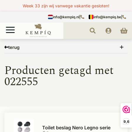
Week 33 zijn wij vanwege vakantie gesloten!
info@kempiq.nl
|
info@kempiq.be
|
Home
Tags
022555
terug
Producten getagd met
022555
9,6
Toilet beslag Nero Legno serie