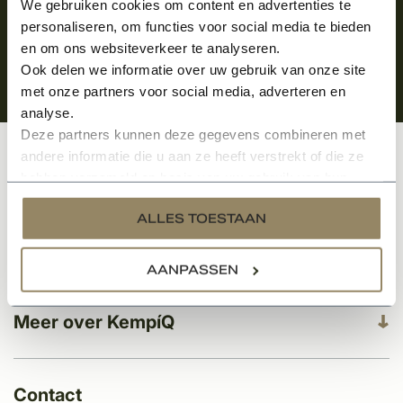
We gebruiken cookies om content en advertenties te
personaliseren, om functies voor social media te bieden
en om ons websiteverkeer te analyseren.
Ook delen we informatie over uw gebruik van onze site
met onze partners voor social media, adverteren en
analyse.
Deze partners kunnen deze gegevens combineren met
andere informatie die u aan ze heeft verstrekt of die ze
Klantenservice
hebben verzameld op basis van uw gebruik van hun
services.
ALLES TOESTAAN
Categorieën
AANPASSEN
Meer over KempíQ
Contact