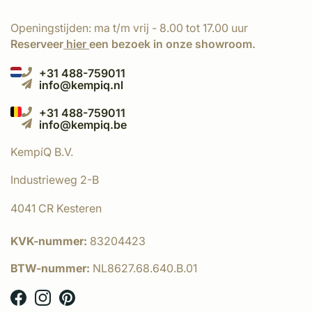
Openingstijden: ma t/m vrij - 8.00 tot 17.00 uur
Reserveer
hier
een bezoek in onze showroom.
+31 488-759011
info@kempiq.nl
+31 488-759011
info@kempiq.be
KempíQ B.V.
Industrieweg 2-B
4041 CR Kesteren
KVK-nummer:
83204423
BTW-nummer:
NL8627.68.640.B.01