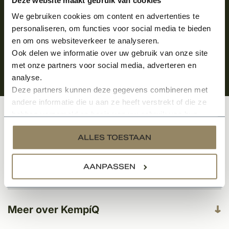
We gebruiken cookies om content en advertenties te
personaliseren, om functies voor social media te bieden
en om ons websiteverkeer te analyseren.
Ook delen we informatie over uw gebruik van onze site
met onze partners voor social media, adverteren en
analyse.
Deze partners kunnen deze gegevens combineren met
andere informatie die u aan ze heeft verstrekt of die ze
hebben verzameld op basis van uw gebruik van hun
Klantenservice
services.
ALLES TOESTAAN
AANPASSEN
Categorieën
Meer over KempíQ