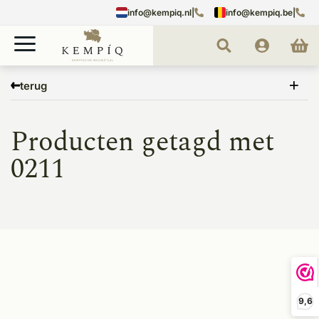
info@kempiq.nl
|
info@kempiq.be
|
Home
Tags
0211
terug
Producten getagd met
0211
9,6