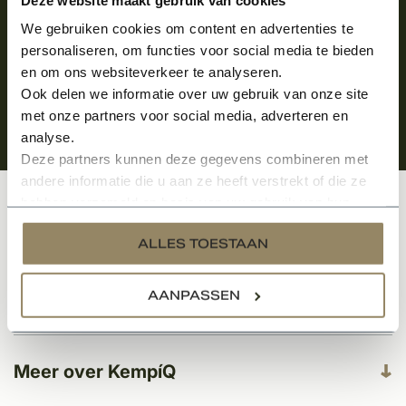
We gebruiken cookies om content en advertenties te
personaliseren, om functies voor social media te bieden
en om ons websiteverkeer te analyseren.
Ook delen we informatie over uw gebruik van onze site
met onze partners voor social media, adverteren en
analyse.
Deze partners kunnen deze gegevens combineren met
andere informatie die u aan ze heeft verstrekt of die ze
hebben verzameld op basis van uw gebruik van hun
Klantenservice
services.
ALLES TOESTAAN
AANPASSEN
Categorieën
Meer over KempíQ