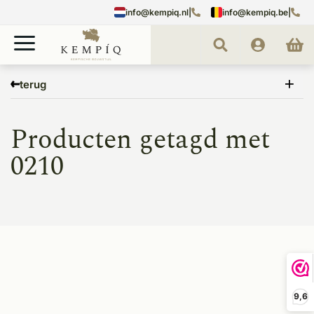
info@kempiq.nl
|
info@kempiq.be
|
Home
Tags
0210
terug
Producten getagd met
0210
9,6