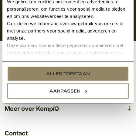
We gebruiken cookies om content en advertenties te
personaliseren, om functies voor social media te bieden
en om ons websiteverkeer te analyseren.
Ook delen we informatie over uw gebruik van onze site
met onze partners voor social media, adverteren en
analyse.
Deze partners kunnen deze gegevens combineren met
andere informatie die u aan ze heeft verstrekt of die ze
Klantenservice
hebben verzameld op basis van uw gebruik van hun
services.
ALLES TOESTAAN
Categorieën
AANPASSEN
Meer over KempíQ
Contact