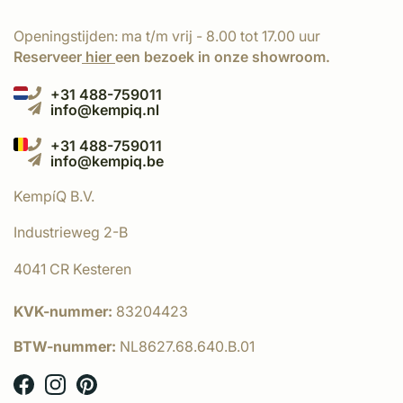
Openingstijden: ma t/m vrij - 8.00 tot 17.00 uur
Reserveer
hier
een bezoek in onze showroom.
+31 488-759011
info@kempiq.nl
+31 488-759011
info@kempiq.be
KempíQ B.V.
Industrieweg 2-B
4041 CR Kesteren
KVK-nummer:
83204423
BTW-nummer:
NL8627.68.640.B.01