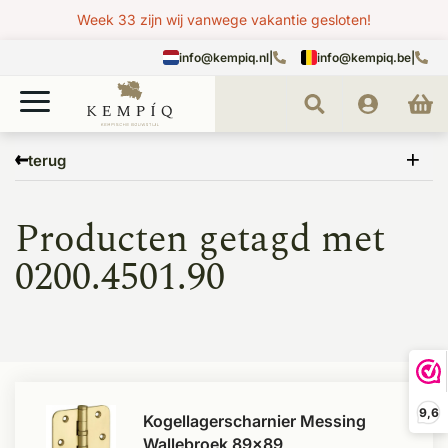
Week 33 zijn wij vanwege vakantie gesloten!
info@kempiq.nl
|
info@kempiq.be
|
Home
Tags
0200.4501.90
terug
Producten getagd met
0200.4501.90
9,6
Kogellagerscharnier Messing
Wallebroek 89x89